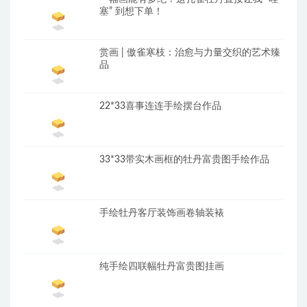
塞” 到想下单！
赏画 | 傲雀寒枝：治愈与力量交织的艺术臻
品
22*33喜事连连手绘摆台作品
33*33带实木画框的牡丹富贵图手绘作品
手绘牡丹客厅装饰画卷轴装裱
纯手绘四联幅牡丹富贵图挂画