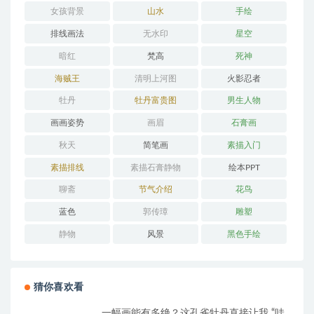
女孩背景
山水
手绘
排线画法
无水印
星空
暗红
梵高
死神
海贼王
清明上河图
火影忍者
牡丹
牡丹富贵图
男生人物
画画姿势
画眉
石膏画
秋天
简笔画
素描入门
素描排线
素描石膏静物
绘本PPT
聊斋
节气介绍
花鸟
蓝色
郭传璋
雕塑
静物
风景
黑色手绘
猜你喜欢看
一幅画能有多绝？这孔雀牡丹直接让我 “哇