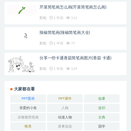
芹菜简笔画怎么画(芹菜简笔画怎么画)
彩铅
1 年前
112
辣椒简笔画(辣椒简笔画大全)
彩铅
1 年前
77
分享一些卡通香菇简笔画图片(香菇 卡通)
彩铅
1 年前
129
大家都在看
PPT图表
PPT课件
临摹
亲爱的小鱼
人物
促织
冰墩墩简笔画
动漫人物
古典
唯美
喜事连连
国学