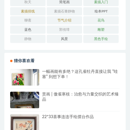
秋天
简笔画
素描入门
素描排线
素描石膏静物
绘本PPT
聊斋
节气介绍
花鸟
蓝色
郭传璋
雕塑
静物
风景
黑色手绘
猜你喜欢看
一幅画能有多绝？这孔雀牡丹直接让我 “哇
塞” 到想下单！
赏画 | 傲雀寒枝：治愈与力量交织的艺术臻
品
22*33喜事连连手绘摆台作品