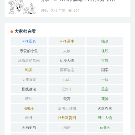
彩铅
1 年前
129
大家都在看
PPT图表
PPT课件
临摹
亲爱的小鱼
人物
促织
冰墩墩简笔画
动漫人物
古典
唯美
喜事连连
国学
女孩背景
山水
手绘
排线画法
无水印
星空
暗红
梵高
死神
海贼王
清明上河图
火影忍者
牡丹
牡丹富贵图
男生人物
画画姿势
画眉
石膏画