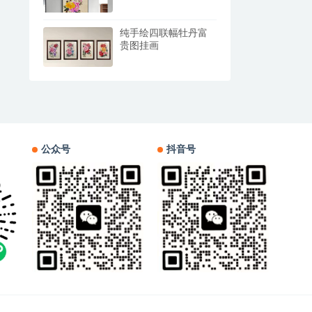
纯手绘四联幅牡丹富
贵图挂画
公众号
抖音号