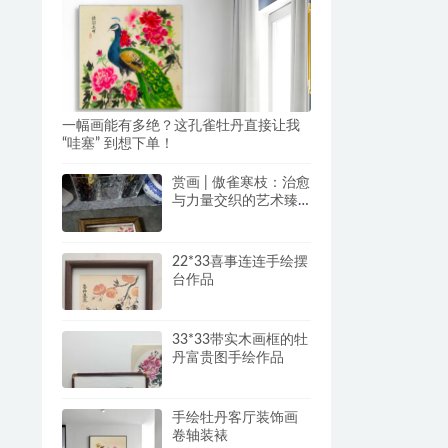
一幅画能有多绝？这孔雀牡丹直接让我
“哇塞” 到想下单！
赏画 | 傲雀寒枝：治愈
与力量交织的艺术臻
品
22*33喜事连连手绘摆
台作品
33*33带实木画框的牡
丹富贵图手绘作品
手绘牡丹客厅装饰画
卷轴装裱