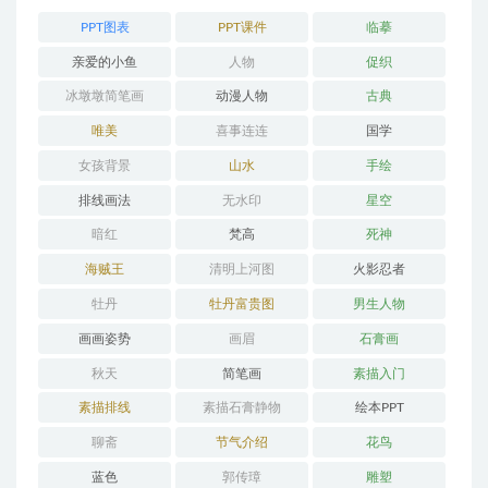
PPT图表
PPT课件
临摹
亲爱的小鱼
人物
促织
冰墩墩简笔画
动漫人物
古典
唯美
喜事连连
国学
女孩背景
山水
手绘
排线画法
无水印
星空
暗红
梵高
死神
海贼王
清明上河图
火影忍者
牡丹
牡丹富贵图
男生人物
画画姿势
画眉
石膏画
秋天
简笔画
素描入门
素描排线
素描石膏静物
绘本PPT
聊斋
节气介绍
花鸟
蓝色
郭传璋
雕塑