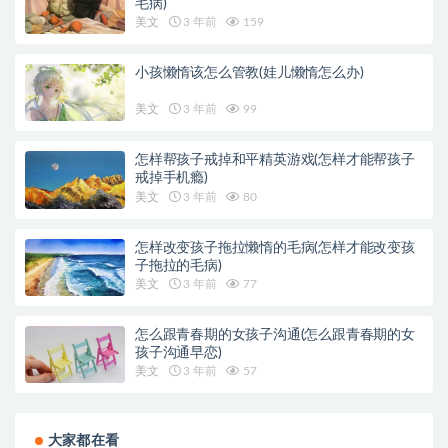
毛病)
美文
3 年前
159
小孩懒惰该怎么管教(娃儿懒惰怎么办)
美文
3 年前
99
怎样帮孩子戒掉和平精英游戏(怎样才能帮孩子
戒掉手机瘾)
美文
3 年前
80
怎样改变孩子拖拉懒惰的毛病(怎样才能改变孩
子拖拉的毛病)
美文
3 年前
77
怎么跟青春期的女孩子沟通(怎么跟青春期的女
孩子沟通早恋)
美文
3 年前
57
大家都在看