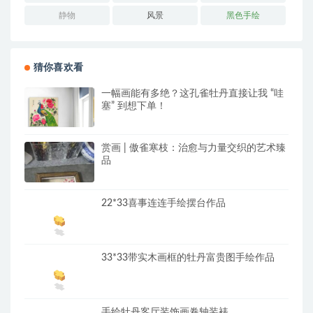
静物
风景
黑色手绘
猜你喜欢看
一幅画能有多绝？这孔雀牡丹直接让我 “哇
塞” 到想下单！
赏画 | 傲雀寒枝：治愈与力量交织的艺术臻
品
22*33喜事连连手绘摆台作品
33*33带实木画框的牡丹富贵图手绘作品
手绘牡丹客厅装饰画卷轴装裱