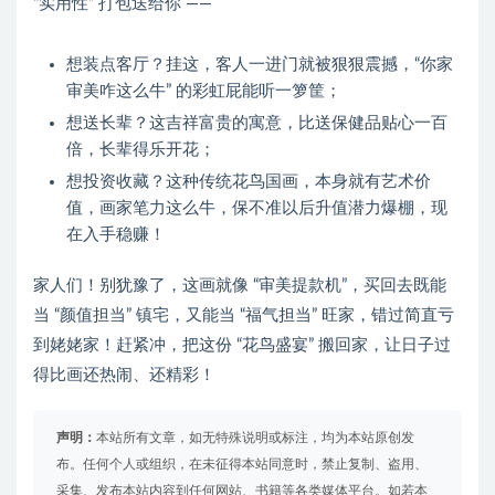
“实用性” 打包送给你 ——
想装点客厅？挂这，客人一进门就被狠狠震撼，“你家
审美咋这么牛” 的彩虹屁能听一箩筐；
想送长辈？这吉祥富贵的寓意，比送保健品贴心一百
倍，长辈得乐开花；
想投资收藏？这种传统花鸟国画，本身就有艺术价
值，画家笔力这么牛，保不准以后升值潜力爆棚，现
在入手稳赚！
家人们！别犹豫了，这画就像 “审美提款机”，买回去既能
当 “颜值担当” 镇宅，又能当 “福气担当” 旺家，错过简直亏
到姥姥家！赶紧冲，把这份 “花鸟盛宴” 搬回家，让日子过
得比画还热闹、还精彩！
声明：
本站所有文章，如无特殊说明或标注，均为本站原创发
布。任何个人或组织，在未征得本站同意时，禁止复制、盗用、
采集、发布本站内容到任何网站、书籍等各类媒体平台。如若本