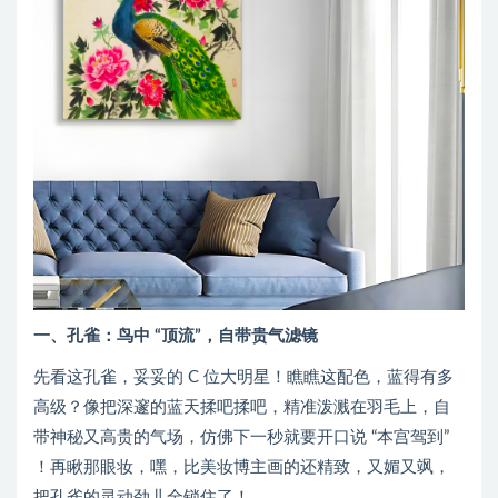
一、孔雀：鸟中 “顶流”，自带贵气滤镜
先看这孔雀，妥妥的 C 位大明星！瞧瞧这配色，蓝得有多
高级？像把深邃的蓝天揉吧揉吧，精准泼溅在羽毛上，自
带神秘又高贵的气场，仿佛下一秒就要开口说 “本宫驾到”
！再瞅那眼妆，嘿，比美妆博主画的还精致，又媚又飒，
把孔雀的灵动劲儿全锁住了！