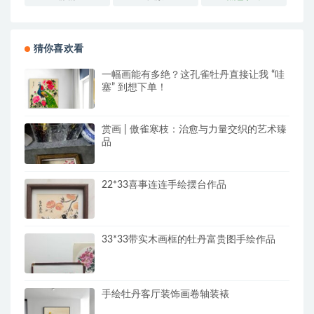
猜你喜欢看
一幅画能有多绝？这孔雀牡丹直接让我 “哇
塞” 到想下单！
赏画 | 傲雀寒枝：治愈与力量交织的艺术臻
品
22*33喜事连连手绘摆台作品
33*33带实木画框的牡丹富贵图手绘作品
手绘牡丹客厅装饰画卷轴装裱