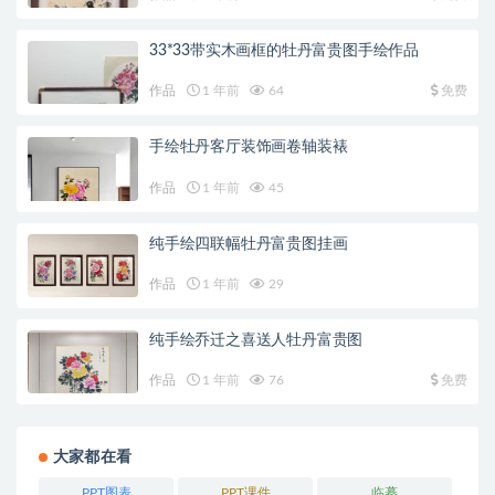
33*33带实木画框的牡丹富贵图手绘作品
作品
1 年前
64
免费
手绘牡丹客厅装饰画卷轴装裱
作品
1 年前
45
纯手绘四联幅牡丹富贵图挂画
作品
1 年前
29
纯手绘乔迁之喜送人牡丹富贵图
作品
1 年前
76
免费
大家都在看
PPT图表
PPT课件
临摹