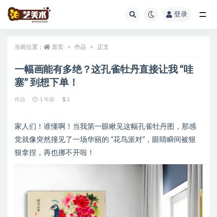
登录
全部
当前位置：
首页
作品
正文
一幅画能有多绝？这孔雀牡丹直接让我 “哇
塞” 到想下单！
作品
1 年前
2
家人们！谁懂啊！当我第一眼瞅见这幅孔雀牡丹图，那感
觉就像突然撞见了一场华丽的 “花鸟派对”，眼睛瞬间被狠
狠拿捏，再也挪不开啦！