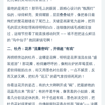
最绝的是尾巴！那羽毛上的眼斑，跟精心设计的 “氛围灯”
似的，绿得鲜亮、黄得耀眼，层层叠叠铺开，像把春日最
绚烂的繁花都缝在了尾巴上。关键是画家笔力超神，把羽
毛的层次和纹理画得明明白白，连细微的绒毛感都没放
过，这细节控看了能直接感动到哭 —— 谁不想把这么鲜活
的 “鸟中仙子” 抱回家镇宅啊！
二、牡丹：花界 “流量密码”，开得超 “有戏”
再唠唠旁边的牡丹，这哪是花啊，明明是花界顶流在搞 “盛
装巡游”！那花瓣，粉得嫩呼呼的，像刚出炉的草莓蛋糕，
柔软得能掐出水，却又用墨色衬出筋骨，一点不腻歪，反
而又娇又飒，把牡丹 “花王” 的霸气拿捏得死死的！
你看这花开的姿态，有的大大咧咧开成 “碗”，把最娇艳的
花蕊亮出来 “营业”；有的半遮半掩，像害羞的小姑娘，藏
着几分欲说还休的美。叶子也超有戏，墨色浓淡交织，把
牡丹花衬得更鲜活，仿佛能闻到花香在纸面 “蹦迪”—— 这哪