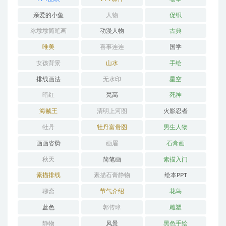
亲爱的小鱼
人物
促织
冰墩墩简笔画
动漫人物
古典
唯美
喜事连连
国学
女孩背景
山水
手绘
排线画法
无水印
星空
暗红
梵高
死神
海贼王
清明上河图
火影忍者
牡丹
牡丹富贵图
男生人物
画画姿势
画眉
石膏画
秋天
简笔画
素描入门
素描排线
素描石膏静物
绘本PPT
聊斋
节气介绍
花鸟
蓝色
郭传璋
雕塑
静物
风景
黑色手绘