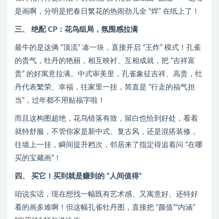
是画啊，分明是把春日繁花的热闹劲儿全 “焊” 在纸上了！
三、 绝配 CP：花鸟组局，氛围感拉满
最牛的是这俩 “顶流” 凑一块，直接开启 “王炸” 模式！孔雀
的贵气，牡丹的艳丽，相互映衬、互相成就，把 “吉祥富
贵” 的好寓意拉满。中式审美里，孔雀象征吉祥、高贵，牡
丹代表繁荣、幸福，往家里一挂，简直是 “行走的福气担
当”，过年都不用贴福字啦！
而且这构图超绝，花鸟错落有致，留白也恰到好处，看着
就特舒服，不管你家是新中式、复古风，还是混搭装修，
往墙上一挂，瞬间提升档次，邻居来了指定得追着问 “在哪
买的宝藏画”！
四、 买它！买到就是赚到的 “人间值得”
咱说实话，现在想找一幅既有艺术感、又寓意好、还特好
看的画多难啊！但这幅孔雀牡丹图，直接把 “颜值”“内涵”