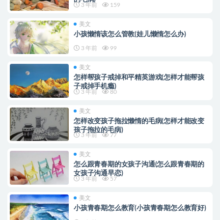
3 年前
159
美文
小孩懒惰该怎么管教(娃儿懒惰怎么办)
3 年前
99
美文
怎样帮孩子戒掉和平精英游戏(怎样才能帮孩
子戒掉手机瘾)
3 年前
80
美文
怎样改变孩子拖拉懒惰的毛病(怎样才能改变
孩子拖拉的毛病)
3 年前
77
美文
怎么跟青春期的女孩子沟通(怎么跟青春期的
女孩子沟通早恋)
3 年前
57
美文
小孩青春期怎么教育(小孩青春期怎么教育好)