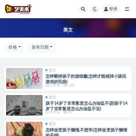
登录
美文
美文
价格
发布日期
美文
怎样断掉孩子的游戏瘾(怎样才能戒掉小孩玩
游戏的毛病)
3 年前
138
美文
孩子14岁了非常叛逆怎么办油盐不进(孩子14
岁了非常叛逆怎么办油盐不近)
3 年前
85
美文
怎样改变孩子懒惰,不想学(怎样改变孩子懒惰
的毛病)