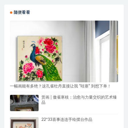
随便看看
一幅画能有多绝？这孔雀牡丹直接让我 “哇塞” 到想下单！
赏画 | 傲雀寒枝：治愈与力量交织的艺术臻
品
22*33喜事连连手绘摆台作品