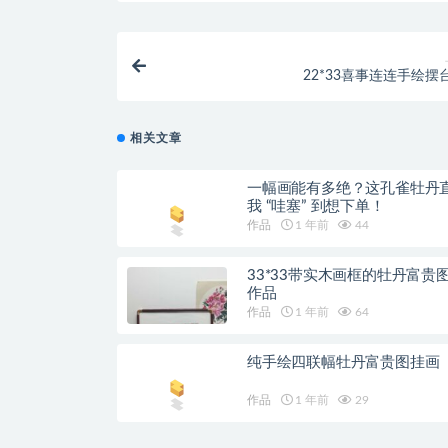
22*33喜事连连手绘摆
相关文章
一幅画能有多绝？这孔雀牡丹
我 “哇塞” 到想下单！
作品
1 年前
44
33*33带实木画框的牡丹富贵
作品
作品
1 年前
64
纯手绘四联幅牡丹富贵图挂画
作品
1 年前
29