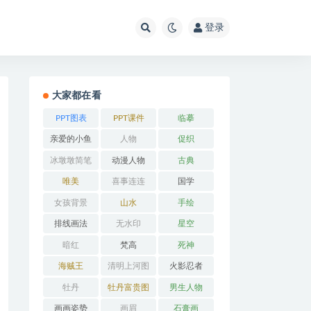
登录
大家都在看
PPT图表
PPT课件
临摹
亲爱的小鱼
人物
促织
冰墩墩简笔
动漫人物
古典
画
唯美
喜事连连
国学
女孩背景
山水
手绘
排线画法
无水印
星空
暗红
梵高
死神
海贼王
清明上河图
火影忍者
牡丹
牡丹富贵图
男生人物
画画姿势
画眉
石膏画