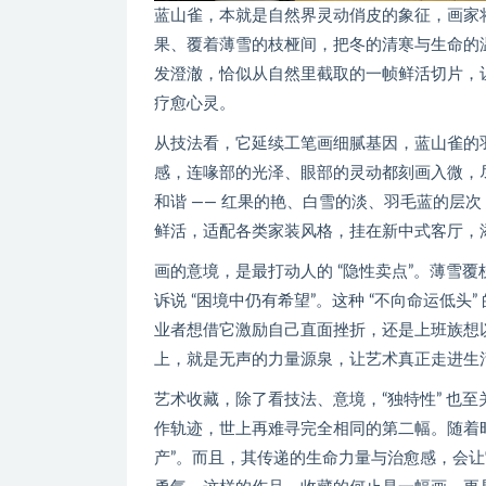
蓝山雀，本就是自然界灵动俏皮的象征，画家
果、覆着薄雪的枝桠间，把冬的清寒与生命的
发澄澈，恰似从自然里截取的一帧鲜活切片，
疗愈心灵。
从技法看，它延续工笔画细腻基因，蓝山雀的
感，连喙部的光泽、眼部的灵动都刻画入微，尽
和谐 —— 红果的艳、白雪的淡、羽毛蓝的层
鲜活，适配各类家装风格，挂在新中式客厅，
画的意境，是最打动人的 “隐性卖点”。薄雪
诉说 “困境中仍有希望”。这种 “不向命运低
业者想借它激励自己直面挫折，还是上班族想
上，就是无声的力量源泉，让艺术真正走进生
艺术收藏，除了看技法、意境，“独特性” 也
作轨迹，世上再难寻完全相同的第二幅。随着时
产”。而且，其传递的生命力量与治愈感，会让