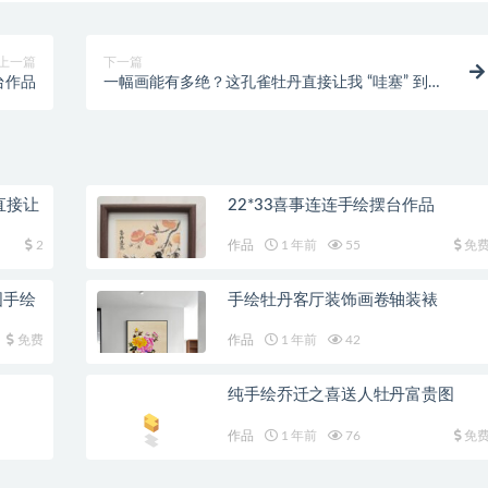
上一篇
下一篇
台作品
一幅画能有多绝？这孔雀牡丹直接让我 “哇塞” 到想
下单！
直接让
22*33喜事连连手绘摆台作品
2
作品
1 年前
55
免
图手绘
手绘牡丹客厅装饰画卷轴装裱
免费
作品
1 年前
42
纯手绘乔迁之喜送人牡丹富贵图
作品
1 年前
76
免