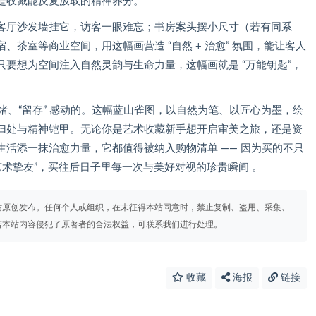
是收藏能反复汲取的精神养分。
客厅沙发墙挂它，访客一眼难忘；书房案头摆小尺寸（若有同系
茶室等商业空间，用这幅画营造 “自然 + 治愈” 氛围，能让客人
要想为空间注入自然灵韵与生命力量，这幅画就是 “万能钥匙”，
 情绪、“留存” 感动的。这幅蓝山雀图，以自然为笔、以匠心为墨，绘
归处与精神铠甲。无论你是艺术收藏新手想开启审美之旅，还是资
活添一抹治愈力量，它都值得被纳入购物清单 —— 因为买的不只
艺术挚友”，买往后日子里每一次与美好对视的珍贵瞬间 。
站原创发布。任何个人或组织，在未征得本站同意时，禁止复制、盗用、采集、
若本站内容侵犯了原著者的合法权益，可联系我们进行处理。
收藏
海报
链接