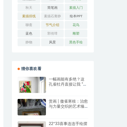
秋天
简笔画
素描入门
素描排线
素描石膏静
绘本PPT
物
聊斋
节气介绍
花鸟
蓝色
郭传璋
雕塑
静物
风景
黑色手绘
猜你喜欢看
一幅画能有多绝？这
孔雀牡丹直接让我 “哇
塞” 到想下单！
赏画 | 傲雀寒枝：治愈
与力量交织的艺术臻
品
22*33喜事连连手绘摆