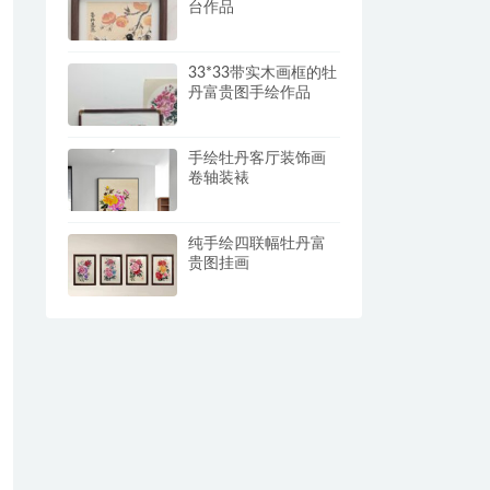
台作品
33*33带实木画框的牡
丹富贵图手绘作品
手绘牡丹客厅装饰画
卷轴装裱
纯手绘四联幅牡丹富
贵图挂画