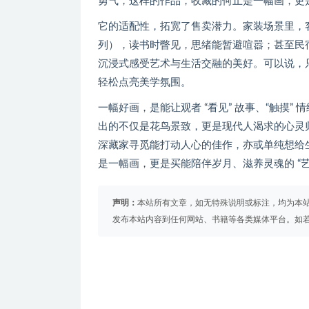
勇气，这样的作品，收藏的何止是一幅画，更
它的适配性，拓宽了售卖潜力。家装场景里，
列），读书时瞥见，思绪能暂避喧嚣；甚至民宿、
沉浸式感受艺术与生活交融的美好。可以说，只
轻松点亮美学氛围。
一幅好画，是能让观者 “看见” 故事、“触摸”
出的不仅是花鸟景致，更是现代人渴求的心灵
深藏家寻觅能打动人心的佳作，亦或单纯想给生
是一幅画，更是买能陪伴岁月、滋养灵魂的 “
声明：
本站所有文章，如无特殊说明或标注，均为本
发布本站内容到任何网站、书籍等各类媒体平台。如