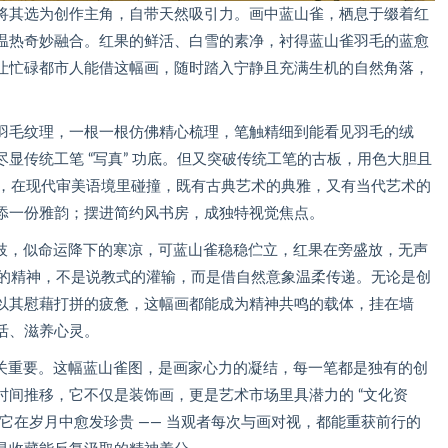
将其选为创作主角，自带天然吸引力。画中蓝山雀，栖息于缀着红
温热奇妙融合。红果的鲜活、白雪的素净，衬得蓝山雀羽毛的蓝愈
让忙碌都市人能借这幅画，随时踏入宁静且充满生机的自然角落，
羽毛纹理，一根一根仿佛精心梳理，笔触精细到能看见羽毛的绒
显传统工笔 “写真” 功底。但又突破传统工笔的古板，用色大胆且
次，在现代审美语境里碰撞，既有古典艺术的典雅，又有当代艺术的
添一份雅韵；摆进简约风书房，成独特视觉焦点。
覆枝，似命运降下的寒凉，可蓝山雀稳稳伫立，红果在旁盛放，无声
头” 的精神，不是说教式的灌输，而是借自然意象温柔传递。无论是创
以其慰藉打拼的疲惫，这幅画都能成为精神共鸣的载体，挂在墙
活、滋养心灵。
至关重要。这幅蓝山雀图，是画家心力的凝结，每一笔都是独有的创
间推移，它不仅是装饰画，更是艺术市场里具潜力的 “文化资
它在岁月中愈发珍贵 —— 当观者每次与画对视，都能重获前行的