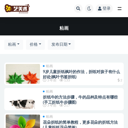
登录
全部
粘画
粘画
价格
发布日期
粘画
9岁儿童折纸枫叶的作法，折纸对孩子有什么
好处(枫叶书签折纸)
3 年前
133
2
粘画
折纸牛的方法步骤，牛的品种及特点有哪些
(手工折纸牛步骤图)
3 年前
217
粘画
花朵折纸的简单教程，更多花朵的折纸方法
(儿童折纸花朵简单)