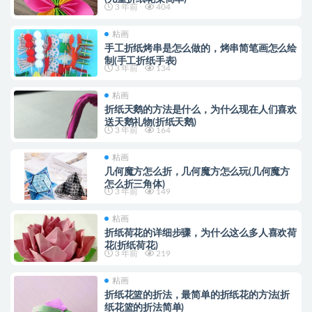
3 年前
404
粘画
手工折纸烤串是怎么做的，烤串简笔画怎么绘
制(手工折纸手表)
3 年前
134
粘画
折纸天鹅的方法是什么，为什么现在人们喜欢
送天鹅礼物(折纸天鹅)
3 年前
164
粘画
几何魔方怎么折，几何魔方怎么玩(几何魔方
怎么折三角体)
3 年前
149
粘画
折纸荷花的详细步骤，为什么这么多人喜欢荷
花(折纸荷花)
3 年前
219
粘画
折纸花篮的折法，最简单的折纸花的方法(折
纸花篮的折法简单)