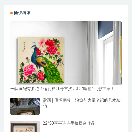
随便看看
一幅画能有多绝？这孔雀牡丹直接让我 “哇塞” 到想下单！
赏画 | 傲雀寒枝：治愈与力量交织的艺术臻
品
22*33喜事连连手绘摆台作品