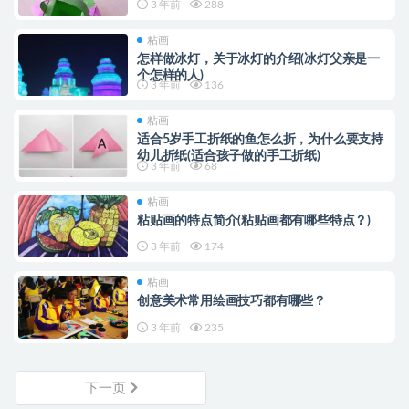
3 年前
288
粘画
怎样做冰灯，关于冰灯的介绍(冰灯父亲是一
个怎样的人)
3 年前
136
粘画
适合5岁手工折纸的鱼怎么折，为什么要支持
幼儿折纸(适合孩子做的手工折纸)
3 年前
68
粘画
粘贴画的特点简介(粘贴画都有哪些特点？)
3 年前
174
粘画
创意美术常用绘画技巧都有哪些？
3 年前
235
下一页