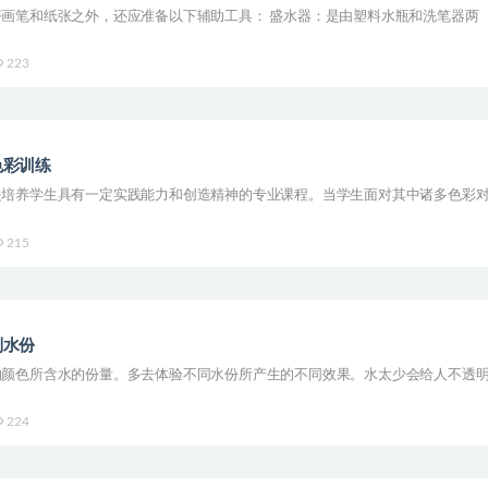
画笔和纸张之外，还应准备以下辅助工具： 盛水器：是由塑料水瓶和洗笔器两
223
色彩训练
是培养学生具有一定实践能力和创造精神的专业课程。当学生面对其中诸多色彩
215
制水份
的颜色所含水的份量。多去体验不同水份所产生的不同效果。水太少会给人不透
224