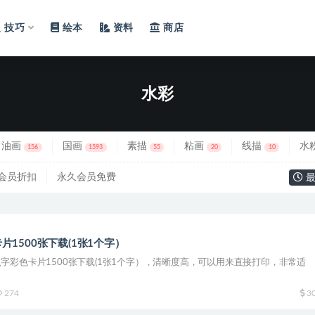
技巧
绘本
资料
商店
水彩
油画
国画
素描
粘画
线描
水
156
1593
55
20
10
会员折扣
永久会员免费
最
片1500张下载(1张1个字）
字彩色卡片1500张下载(1张1个字），清晰度高，可以用来直接打印，非常适
274
3