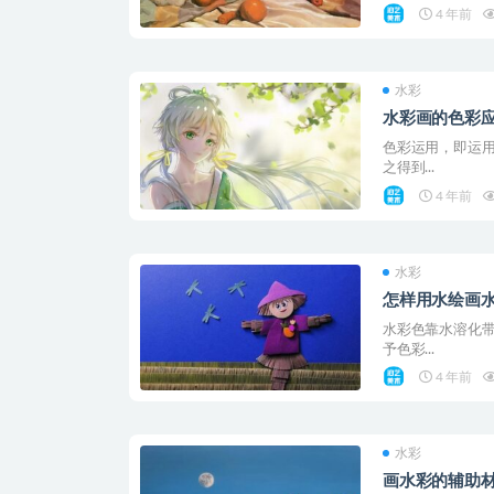
4 年前
水彩
水彩画的色彩
色彩运用，即运
之得到...
4 年前
水彩
怎样用水绘画
水彩色靠水溶化
予色彩...
4 年前
水彩
画水彩的辅助