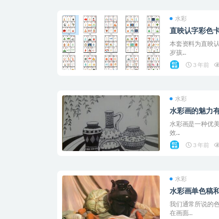
水彩
直映认字彩色
本套资料为直映认
岁孩...
3 年前
水彩
水彩画的魅力
水彩画是一种优美
效...
3 年前
水彩
水彩画单色稿
我们通常所说的
在画面...