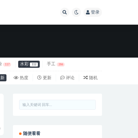
登录
粉
水彩
手工
117
112
286
新
热度
更新
评论
随机
0
随便看看