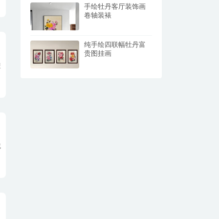
手绘牡丹客厅装饰画
卷轴装裱
纯手绘四联幅牡丹富
贵图挂画
使
赋