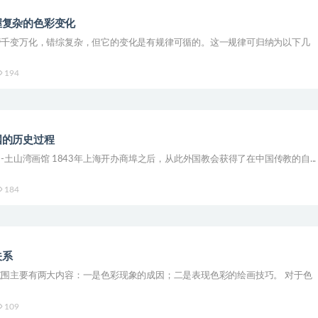
握复杂的色彩变化
管千变万化，错综复杂，但它的变化是有规律可循的。这一规律可归纳为以下几
194
国的历史过程
-土山湾画馆 1843年上海开办商埠之后，从此外国教会获得了在中国传教的自...
184
关系
围主要有两大内容：一是色彩现象的成因；二是表现色彩的绘画技巧。 对于色
109