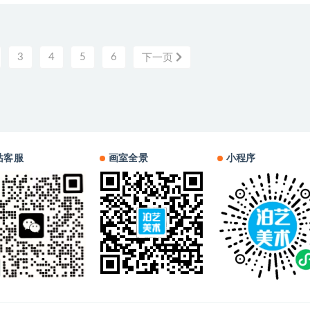
3
4
5
6
下一页
站客服
画室全景
小程序