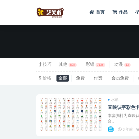
首页
作品
全部
技巧
其他
彩铅
动漫
805
7136
13
价格
全部
免费
付费
会员免费
水彩
直映认字彩色卡
本套资料为直映认
合...
3 年前