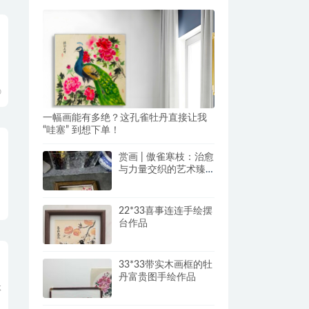
0
一幅画能有多绝？这孔雀牡丹直接让我
“哇塞” 到想下单！
赏画 | 傲雀寒枝：治愈
与力量交织的艺术臻
品
22*33喜事连连手绘摆
台作品
33*33带实木画框的牡
丹富贵图手绘作品
体