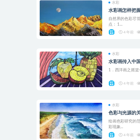
水彩
水彩画怎样把
自然界的色彩尽
点： 1...
4 年前
水彩
水彩画传入中
1．西洋画之摇篮-
4 年前
水彩
色彩与光源的
绘画色彩研究的范
彩现象...
4 年前