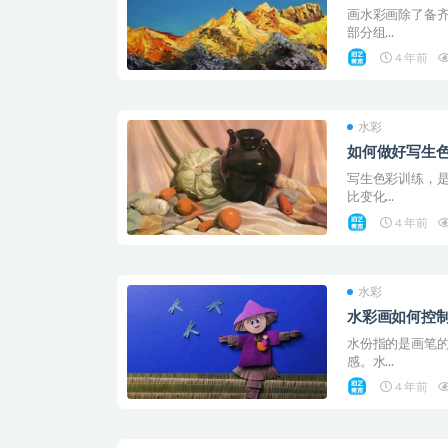
画水彩画除了备齐
部分组...
4 年前
水彩
如何做好写生
写生色彩训练，
比变化...
4 年前
水彩
水彩画如何控
水份指的是画笔
感。水...
4 年前