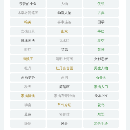
亲爱的小鱼
人物
促织
冰墩墩简笔画
动漫人物
古典
唯美
喜事连连
国学
女孩背景
山水
手绘
排线画法
无水印
星空
暗红
梵高
死神
海贼王
清明上河图
火影忍者
牡丹
牡丹富贵图
男生人物
画画姿势
画眉
石膏画
秋天
简笔画
素描入门
素描排线
素描石膏静物
绘本PPT
聊斋
节气介绍
花鸟
蓝色
郭传璋
雕塑
静物
风景
黑色手绘