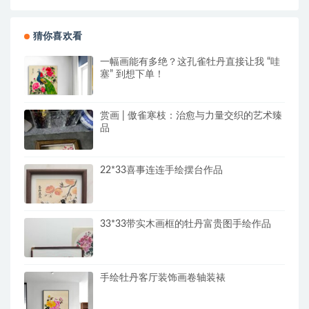
猜你喜欢看
一幅画能有多绝？这孔雀牡丹直接让我 “哇
塞” 到想下单！
赏画 | 傲雀寒枝：治愈与力量交织的艺术臻
品
22*33喜事连连手绘摆台作品
33*33带实木画框的牡丹富贵图手绘作品
手绘牡丹客厅装饰画卷轴装裱