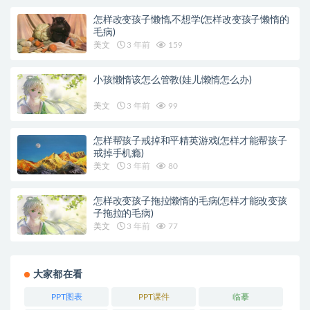
怎样改变孩子懒惰,不想学(怎样改变孩子懒惰的
毛病)
美文
3 年前
159
小孩懒惰该怎么管教(娃儿懒惰怎么办)
美文
3 年前
99
怎样帮孩子戒掉和平精英游戏(怎样才能帮孩子
戒掉手机瘾)
美文
3 年前
80
怎样改变孩子拖拉懒惰的毛病(怎样才能改变孩
子拖拉的毛病)
美文
3 年前
77
大家都在看
PPT图表
PPT课件
临摹