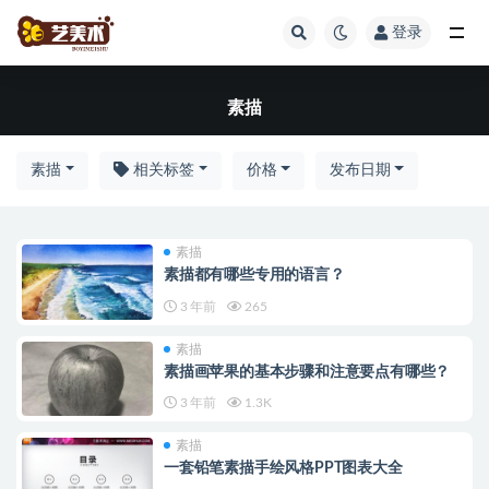
登录
全部
素描
素描
相关标签
价格
发布日期
素描
素描都有哪些专用的语言？
3 年前
265
素描
素描画苹果的基本步骤和注意要点有哪些？
3 年前
1.3K
素描
一套铅笔素描手绘风格PPT图表大全