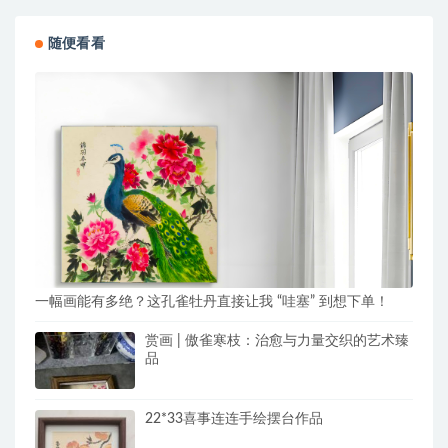
随便看看
一幅画能有多绝？这孔雀牡丹直接让我 “哇塞” 到想下单！
赏画 | 傲雀寒枝：治愈与力量交织的艺术臻
品
22*33喜事连连手绘摆台作品