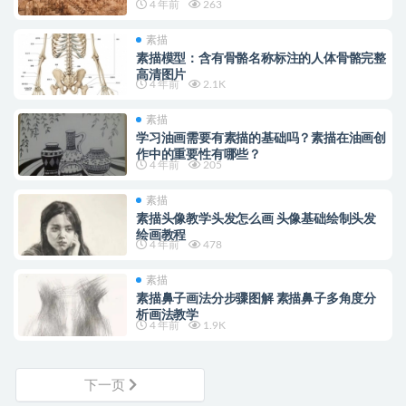
4 年前
263
素描
素描模型：含有骨骼名称标注的人体骨骼完整
高清图片
4 年前
2.1K
素描
学习油画需要有素描的基础吗？素描在油画创
作中的重要性有哪些？
4 年前
205
素描
素描头像教学头发怎么画 头像基础绘制头发
绘画教程
4 年前
478
素描
素描鼻子画法分步骤图解 素描鼻子多角度分
析画法教学
4 年前
1.9K
下一页