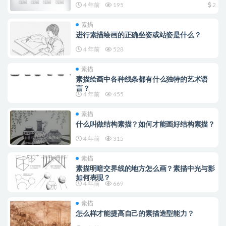
4 年前
195
2
素描
进行素描绘画的正确坐姿或站姿是什么？
4 年前
528
素描
素描绘画中各种线条都有什么独特的艺术语
言？
4 年前
455
素描
什么叫做结构素描？如何才能画好结构素描？
4 年前
315
素描
素描明暗交界线的地方怎么画？素描中光与影
如何表现？
4 年前
669
素描
怎么样才能提高自己的素描造型能力？