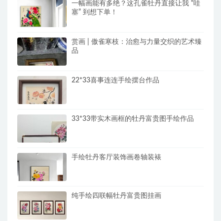
一幅画能有多绝？这孔雀牡丹直接让我 “哇
塞” 到想下单！
赏画 | 傲雀寒枝：治愈与力量交织的艺术臻
品
22*33喜事连连手绘摆台作品
33*33带实木画框的牡丹富贵图手绘作品
手绘牡丹客厅装饰画卷轴装裱
纯手绘四联幅牡丹富贵图挂画