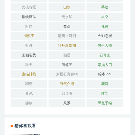
女孩背景
山水
手绘
排线画法
无水印
星空
暗红
梵高
死神
海贼王
清明上河图
火影忍者
牡丹
牡丹富贵图
男生人物
画画姿势
画眉
石膏画
秋天
简笔画
素描入门
素描排线
素描石膏静物
绘本PPT
聊斋
节气介绍
花鸟
蓝色
郭传璋
雕塑
静物
风景
黑色手绘
猜你喜欢看