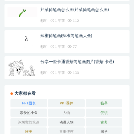
芹菜简笔画怎么画(芹菜简笔画怎么画)
彩铅
1 年前
112
辣椒简笔画(辣椒简笔画大全)
彩铅
1 年前
77
分享一些卡通香菇简笔画图片(香菇 卡通)
彩铅
1 年前
130
大家都在看
PPT图表
PPT课件
临摹
亲爱的小鱼
人物
促织
冰墩墩简笔画
动漫人物
古典
唯美
喜事连连
国学