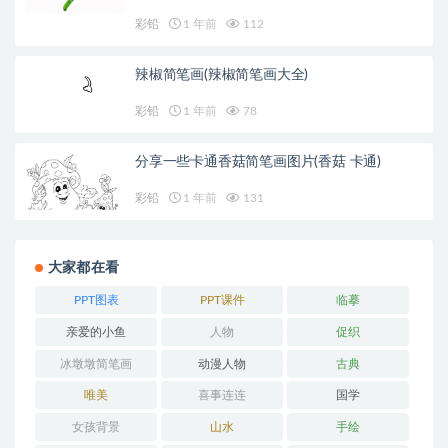
彩铅
1 年前
112
辣椒简笔画(辣椒简笔画大全)
彩铅
1 年前
78
分享一些卡通香菇简笔画图片(香菇 卡通)
彩铅
1 年前
131
大家都在看
PPT图表
PPT课件
临摹
亲爱的小鱼
人物
促织
冰墩墩简笔画
动漫人物
古典
唯美
喜事连连
国学
女孩背景
山水
手绘