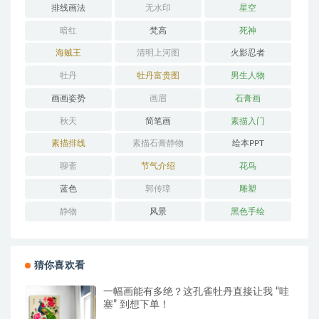
排线画法
无水印
星空
暗红
梵高
死神
海贼王
清明上河图
火影忍者
牡丹
牡丹富贵图
男生人物
画画姿势
画眉
石膏画
秋天
简笔画
素描入门
素描排线
素描石膏静物
绘本PPT
聊斋
节气介绍
花鸟
蓝色
郭传璋
雕塑
静物
风景
黑色手绘
猜你喜欢看
一幅画能有多绝？这孔雀牡丹直接让我 “哇
塞” 到想下单！