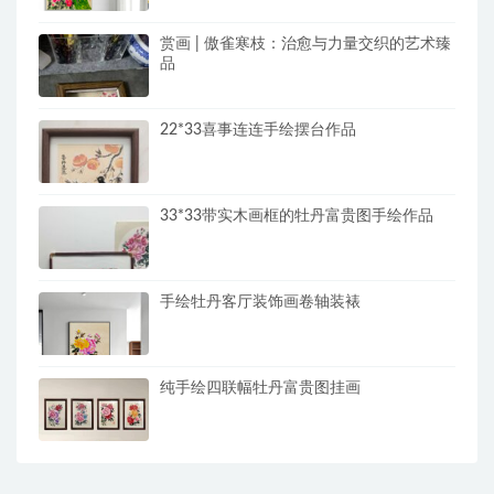
赏画 | 傲雀寒枝：治愈与力量交织的艺术臻
品
22*33喜事连连手绘摆台作品
33*33带实木画框的牡丹富贵图手绘作品
手绘牡丹客厅装饰画卷轴装裱
纯手绘四联幅牡丹富贵图挂画