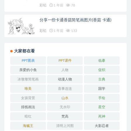
彩铅
1 年前
78
分享一些卡通香菇简笔画图片(香菇 卡通)
彩铅
1 年前
133
大家都在看
PPT图表
PPT课件
临摹
亲爱的小鱼
人物
促织
冰墩墩简笔画
动漫人物
古典
唯美
喜事连连
国学
女孩背景
山水
手绘
排线画法
无水印
星空
暗红
梵高
死神
海贼王
清明上河图
火影忍者