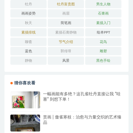
牡丹
牡丹富贵图
男生人物
画画姿势
画眉
石膏画
秋天
简笔画
素描入门
素描排线
素描石膏静物
绘本PPT
聊斋
节气介绍
花鸟
蓝色
郭传璋
雕塑
静物
风景
黑色手绘
猜你喜欢看
一幅画能有多绝？这孔雀牡丹直接让我 “哇
塞” 到想下单！
赏画 | 傲雀寒枝：治愈与力量交织的艺术臻
品