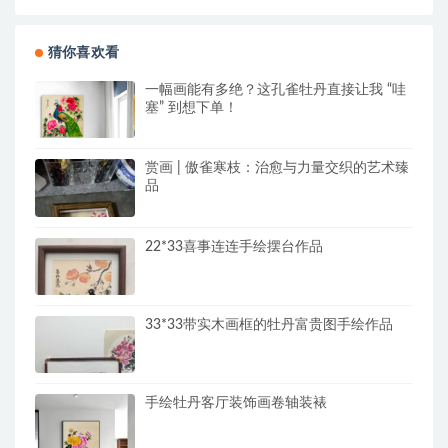
猜你喜欢看
一幅画能有多绝？这孔雀牡丹直接让我 “哇
塞” 到想下单！
赏画 | 傲雀寒枝：治愈与力量交织的艺术臻
品
22*33喜事连连手绘摆台作品
33*33带实木画框的牡丹富贵图手绘作品
手绘牡丹客厅装饰画卷轴装裱