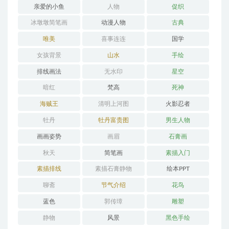
亲爱的小鱼
人物
促织
冰墩墩简笔画
动漫人物
古典
唯美
喜事连连
国学
女孩背景
山水
手绘
排线画法
无水印
星空
暗红
梵高
死神
海贼王
清明上河图
火影忍者
牡丹
牡丹富贵图
男生人物
画画姿势
画眉
石膏画
秋天
简笔画
素描入门
素描排线
素描石膏静物
绘本PPT
聊斋
节气介绍
花鸟
蓝色
郭传璋
雕塑
静物
风景
黑色手绘