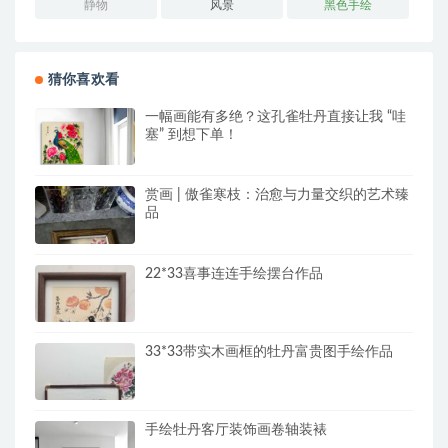
静物
风景
黑色手绘
猜你喜欢看
一幅画能有多绝？这孔雀牡丹直接让我 “哇
塞” 到想下单！
赏画 | 傲雀寒枝：治愈与力量交织的艺术臻
品
22*33喜事连连手绘摆台作品
33*33带实木画框的牡丹富贵图手绘作品
手绘牡丹客厅装饰画卷轴装裱