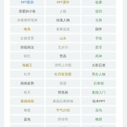
PPT图表
PPT课件
临摹
亲爱的小鱼
人物
促织
冰墩墩简笔画
动漫人物
古典
唯美
喜事连连
国学
女孩背景
山水
手绘
排线画法
无水印
星空
暗红
梵高
死神
海贼王
清明上河图
火影忍者
牡丹
牡丹富贵图
男生人物
画画姿势
画眉
石膏画
秋天
简笔画
素描入门
素描排线
素描石膏静物
绘本PPT
聊斋
节气介绍
花鸟
蓝色
郭传璋
雕塑