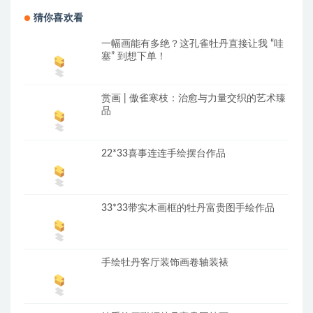
猜你喜欢看
一幅画能有多绝？这孔雀牡丹直接让我 “哇
塞” 到想下单！
赏画 | 傲雀寒枝：治愈与力量交织的艺术臻
品
22*33喜事连连手绘摆台作品
33*33带实木画框的牡丹富贵图手绘作品
手绘牡丹客厅装饰画卷轴装裱