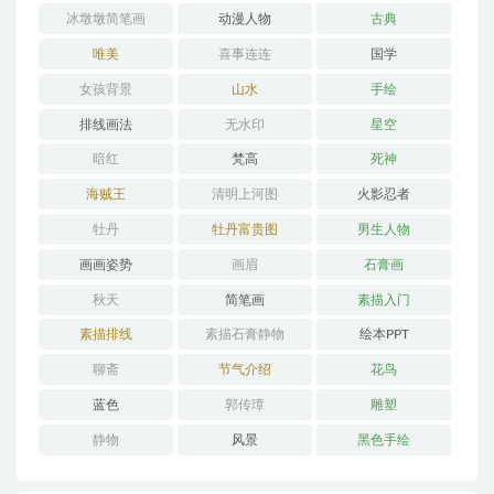
冰墩墩简笔画
动漫人物
古典
唯美
喜事连连
国学
女孩背景
山水
手绘
排线画法
无水印
星空
暗红
梵高
死神
海贼王
清明上河图
火影忍者
牡丹
牡丹富贵图
男生人物
画画姿势
画眉
石膏画
秋天
简笔画
素描入门
素描排线
素描石膏静物
绘本PPT
聊斋
节气介绍
花鸟
蓝色
郭传璋
雕塑
静物
风景
黑色手绘