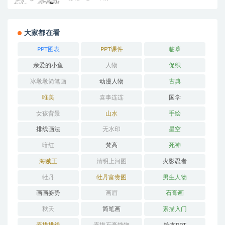
大家都在看
PPT图表
PPT课件
临摹
亲爱的小鱼
人物
促织
冰墩墩简笔画
动漫人物
古典
唯美
喜事连连
国学
女孩背景
山水
手绘
排线画法
无水印
星空
暗红
梵高
死神
海贼王
清明上河图
火影忍者
牡丹
牡丹富贵图
男生人物
画画姿势
画眉
石膏画
秋天
简笔画
素描入门
素描排线
素描石膏静物
绘本PPT