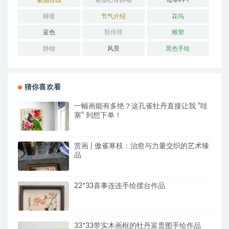
聊斋
节气介绍
花鸟
蓝色
郭传璋
雕塑
静物
风景
黑色手绘
猜你喜欢看
一幅画能有多绝？这孔雀牡丹直接让我 “哇
塞” 到想下单！
赏画 | 傲雀寒枝：治愈与力量交织的艺术臻
品
22*33喜事连连手绘摆台作品
33*33带实木画框的牡丹富贵图手绘作品