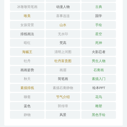
冰墩墩简笔画
动漫人物
古典
唯美
喜事连连
国学
女孩背景
山水
手绘
排线画法
无水印
星空
暗红
梵高
死神
海贼王
清明上河图
火影忍者
牡丹
牡丹富贵图
男生人物
画画姿势
画眉
石膏画
秋天
简笔画
素描入门
素描排线
素描石膏静物
绘本PPT
聊斋
节气介绍
花鸟
蓝色
郭传璋
雕塑
静物
风景
黑色手绘