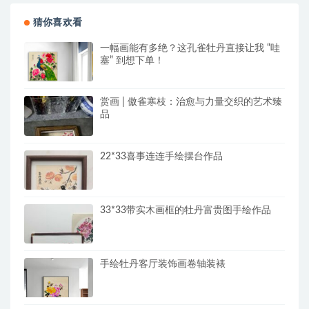
猜你喜欢看
一幅画能有多绝？这孔雀牡丹直接让我 “哇
塞” 到想下单！
赏画 | 傲雀寒枝：治愈与力量交织的艺术臻
品
22*33喜事连连手绘摆台作品
33*33带实木画框的牡丹富贵图手绘作品
手绘牡丹客厅装饰画卷轴装裱