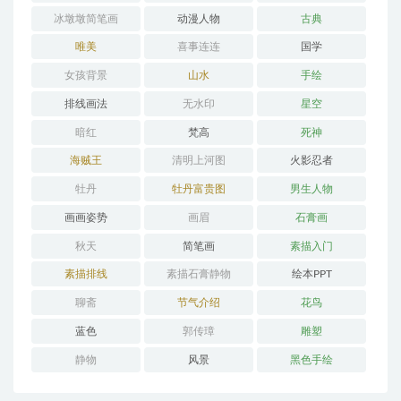
冰墩墩简笔画
动漫人物
古典
唯美
喜事连连
国学
女孩背景
山水
手绘
排线画法
无水印
星空
暗红
梵高
死神
海贼王
清明上河图
火影忍者
牡丹
牡丹富贵图
男生人物
画画姿势
画眉
石膏画
秋天
简笔画
素描入门
素描排线
素描石膏静物
绘本PPT
聊斋
节气介绍
花鸟
蓝色
郭传璋
雕塑
静物
风景
黑色手绘