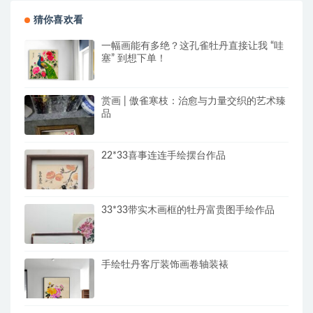
猜你喜欢看
一幅画能有多绝？这孔雀牡丹直接让我 “哇
塞” 到想下单！
赏画 | 傲雀寒枝：治愈与力量交织的艺术臻
品
22*33喜事连连手绘摆台作品
33*33带实木画框的牡丹富贵图手绘作品
手绘牡丹客厅装饰画卷轴装裱