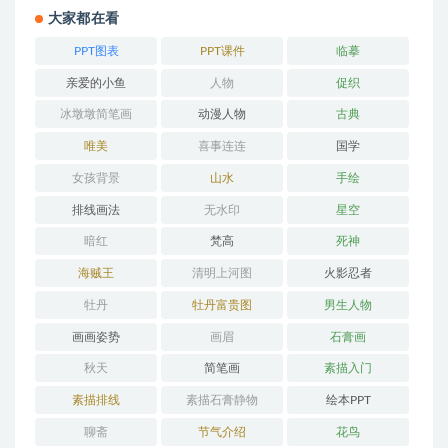
大家都在看
PPT图表
PPT课件
临摹
亲爱的小鱼
人物
促织
冰墩墩简笔画
动漫人物
古典
唯美
喜事连连
国学
女孩背景
山水
手绘
排线画法
无水印
星空
暗红
梵高
死神
海贼王
清明上河图
火影忍者
牡丹
牡丹富贵图
男生人物
画画姿势
画眉
石膏画
秋天
简笔画
素描入门
素描排线
素描石膏静物
绘本PPT
聊斋
节气介绍
花鸟