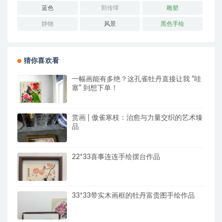
蓝色
郭传璋
雕塑
静物
风景
黑色手绘
猜你喜欢看
一幅画能有多绝？这孔雀牡丹直接让我 “哇
塞” 到想下单！
赏画 | 傲雀寒枝：治愈与力量交织的艺术臻
品
22*33喜事连连手绘摆台作品
33*33带实木画框的牡丹富贵图手绘作品