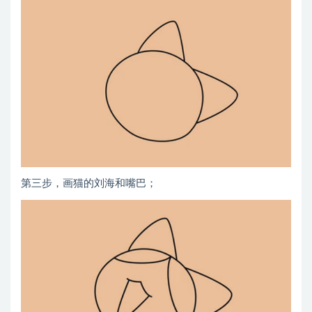
第三步，画猫的刘海和嘴巴；