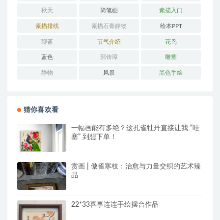
秋天
简笔画
素描入门
素描排线
素描石膏静物
绘本PPT
聊斋
节气介绍
花鸟
蓝色
郭传璋
雕塑
静物
风景
黑色手绘
猜你喜欢看
一幅画能有多绝？这孔雀牡丹直接让我 “哇
塞” 到想下单！
赏画 | 傲雀寒枝：治愈与力量交织的艺术臻
品
22*33喜事连连手绘摆台作品