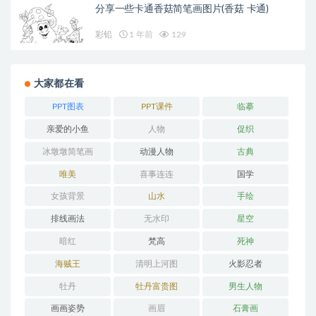
分享一些卡通香菇简笔画图片(香菇 卡通)
彩铅
1 年前
129
大家都在看
PPT图表
PPT课件
临摹
亲爱的小鱼
人物
促织
冰墩墩简笔画
动漫人物
古典
唯美
喜事连连
国学
女孩背景
山水
手绘
排线画法
无水印
星空
暗红
梵高
死神
海贼王
清明上河图
火影忍者
牡丹
牡丹富贵图
男生人物
画画姿势
画眉
石膏画