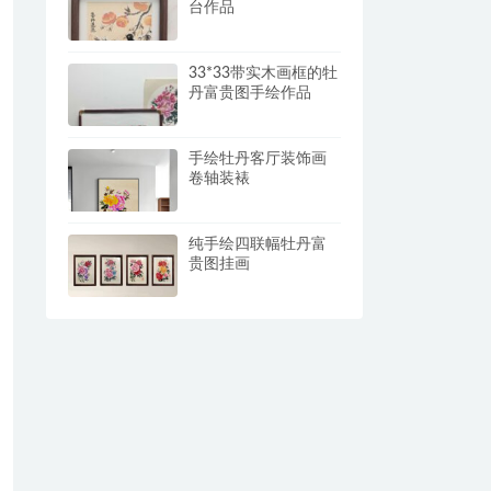
台作品
33*33带实木画框的牡
丹富贵图手绘作品
手绘牡丹客厅装饰画
卷轴装裱
纯手绘四联幅牡丹富
贵图挂画