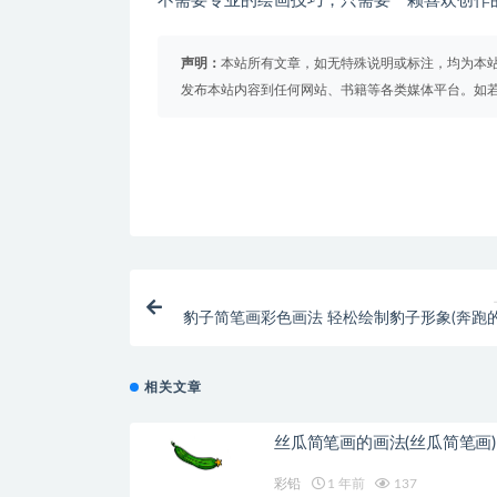
不需要专业的绘画技巧，只需要一颗喜欢创作
声明：
本站所有文章，如无特殊说明或标注，均为本
发布本站内容到任何网站、书籍等各类媒体平台。如
豹子简笔画彩色画法 轻松绘制豹子形象(奔跑
怎么画简
相关文章
丝瓜简笔画的画法(丝瓜简笔画)
彩铅
1 年前
137