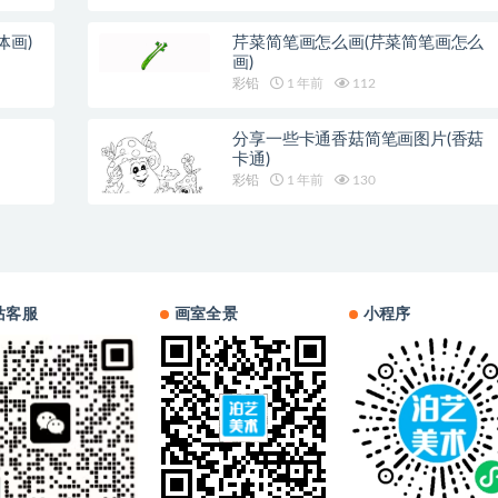
体画)
芹菜简笔画怎么画(芹菜简笔画怎么
画)
彩铅
1 年前
112
分享一些卡通香菇简笔画图片(香菇
卡通)
彩铅
1 年前
130
站客服
画室全景
小程序