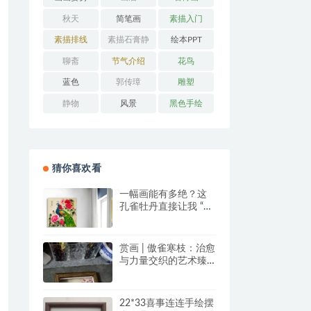
秋天
简笔画
素描入门
素描排线
素描石膏静
绘本PPT
物
聊斋
节气介绍
花鸟
蓝色
郭传璋
雕塑
静物
风景
黑色手绘
猜你喜欢看
一幅画能有多绝？这
孔雀牡丹直接让我 “哇
塞” 到想下单！
赏画 | 傲雀寒枝：治愈
与力量交织的艺术臻
品
22*33喜事连连手绘摆