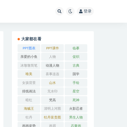
登录
大家都在看
PPT图表
PPT课件
临摹
亲爱的小鱼
人物
促织
冰墩墩简笔
动漫人物
古典
画
唯美
喜事连连
国学
女孩背景
山水
手绘
排线画法
无水印
星空
暗红
梵高
死神
海贼王
清明上河图
火影忍者
牡丹
牡丹富贵图
男生人物
画画姿势
画眉
石膏画