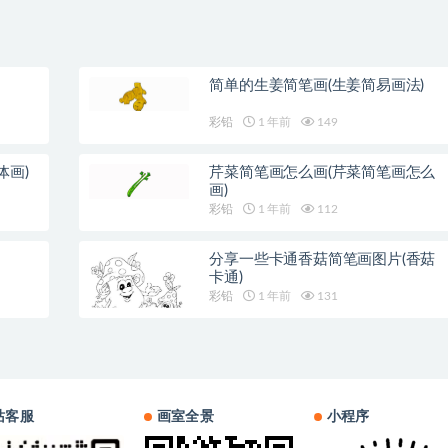
简单的生姜简笔画(生姜简易画法)
彩铅
1 年前
149
体画)
芹菜简笔画怎么画(芹菜简笔画怎么
画)
彩铅
1 年前
112
分享一些卡通香菇简笔画图片(香菇
卡通)
彩铅
1 年前
131
站客服
画室全景
小程序