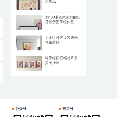
台作品
33*33带实木画框的牡
丹富贵图手绘作品
手绘牡丹客厅装饰画
卷轴装裱
纯手绘四联幅牡丹富
贵图挂画
公众号
抖音号