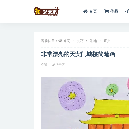
首页
作品
全部
当前位置：
首页
技巧
彩铅
正文
非常漂亮的天安门城楼简笔画
彩铅
3 年前