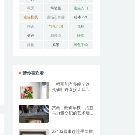
秋天
简笔画
素描入门
素描排线
素描石膏静
绘本PPT
物
聊斋
节气介绍
花鸟
蓝色
郭传璋
雕塑
静物
风景
黑色手绘
猜你喜欢看
一幅画能有多绝？这
孔雀牡丹直接让我 “哇
塞” 到想下单！
赏画 | 傲雀寒枝：治愈
与力量交织的艺术臻
品
22*33喜事连连手绘摆