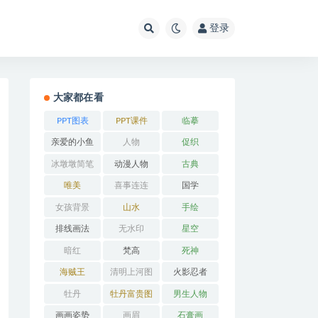
登录
大家都在看
PPT图表
PPT课件
临摹
亲爱的小鱼
人物
促织
冰墩墩简笔
动漫人物
古典
画
唯美
喜事连连
国学
女孩背景
山水
手绘
排线画法
无水印
星空
暗红
梵高
死神
海贼王
清明上河图
火影忍者
牡丹
牡丹富贵图
男生人物
画画姿势
画眉
石膏画