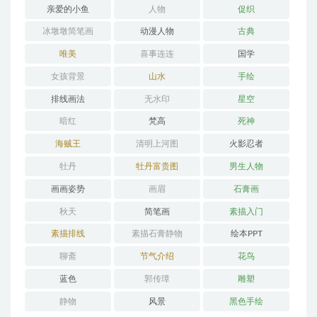
亲爱的小鱼
人物
促织
冰墩墩简笔画
动漫人物
古典
唯美
喜事连连
国学
女孩背景
山水
手绘
排线画法
无水印
星空
暗红
梵高
死神
海贼王
清明上河图
火影忍者
牡丹
牡丹富贵图
男生人物
画画姿势
画眉
石膏画
秋天
简笔画
素描入门
素描排线
素描石膏静物
绘本PPT
聊斋
节气介绍
花鸟
蓝色
郭传璋
雕塑
静物
风景
黑色手绘