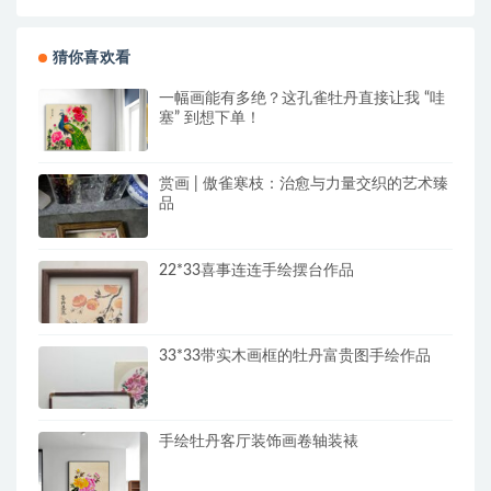
猜你喜欢看
一幅画能有多绝？这孔雀牡丹直接让我 “哇
塞” 到想下单！
赏画 | 傲雀寒枝：治愈与力量交织的艺术臻
品
22*33喜事连连手绘摆台作品
33*33带实木画框的牡丹富贵图手绘作品
手绘牡丹客厅装饰画卷轴装裱