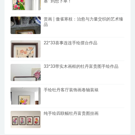
塞” 到想下单！
赏画 | 傲雀寒枝：治愈与力量交织的艺术臻
品
22*33喜事连连手绘摆台作品
33*33带实木画框的牡丹富贵图手绘作品
手绘牡丹客厅装饰画卷轴装裱
纯手绘四联幅牡丹富贵图挂画