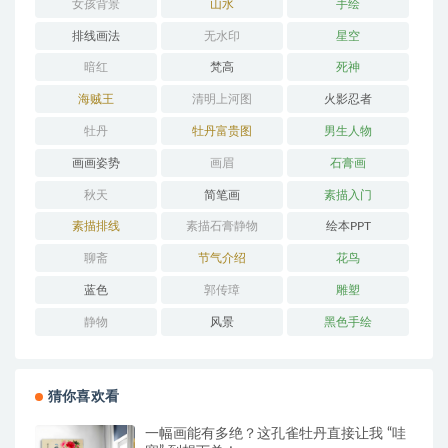
女孩背景
山水
手绘
排线画法
无水印
星空
暗红
梵高
死神
海贼王
清明上河图
火影忍者
牡丹
牡丹富贵图
男生人物
画画姿势
画眉
石膏画
秋天
简笔画
素描入门
素描排线
素描石膏静物
绘本PPT
聊斋
节气介绍
花鸟
蓝色
郭传璋
雕塑
静物
风景
黑色手绘
猜你喜欢看
一幅画能有多绝？这孔雀牡丹直接让我 “哇