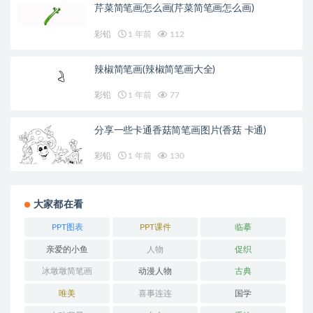
芹菜简笔画怎么画(芹菜简笔画怎么画)
彩铅
1 年前
112
辣椒简笔画(辣椒简笔画大全)
彩铅
1 年前
77
分享一些卡通香菇简笔画图片(香菇 卡通)
彩铅
1 年前
130
大家都在看
PPT图表
PPT课件
临摹
亲爱的小鱼
人物
促织
冰墩墩简笔画
动漫人物
古典
唯美
喜事连连
国学