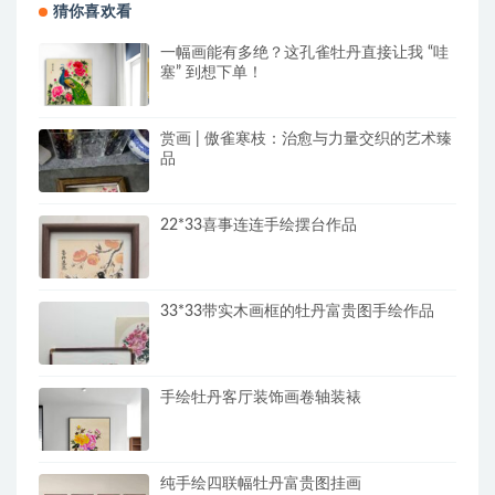
猜你喜欢看
一幅画能有多绝？这孔雀牡丹直接让我 “哇
塞” 到想下单！
赏画 | 傲雀寒枝：治愈与力量交织的艺术臻
品
22*33喜事连连手绘摆台作品
33*33带实木画框的牡丹富贵图手绘作品
手绘牡丹客厅装饰画卷轴装裱
纯手绘四联幅牡丹富贵图挂画