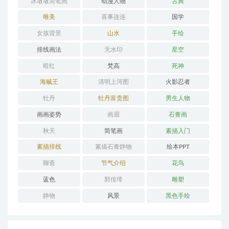
冰墩墩简笔画
动漫人物
古典
唯美
喜事连连
国学
女孩背景
山水
手绘
排线画法
无水印
星空
暗红
梵高
死神
海贼王
清明上河图
火影忍者
牡丹
牡丹富贵图
男生人物
画画姿势
画眉
石膏画
秋天
简笔画
素描入门
素描排线
素描石膏静物
绘本PPT
聊斋
节气介绍
花鸟
蓝色
郭传璋
雕塑
静物
风景
黑色手绘