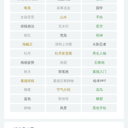
唯美
喜事连连
国学
女孩背景
山水
手绘
排线画法
无水印
星空
暗红
梵高
死神
海贼王
清明上河图
火影忍者
牡丹
牡丹富贵图
男生人物
画画姿势
画眉
石膏画
秋天
简笔画
素描入门
素描排线
素描石膏静物
绘本PPT
聊斋
节气介绍
花鸟
蓝色
郭传璋
雕塑
静物
风景
黑色手绘