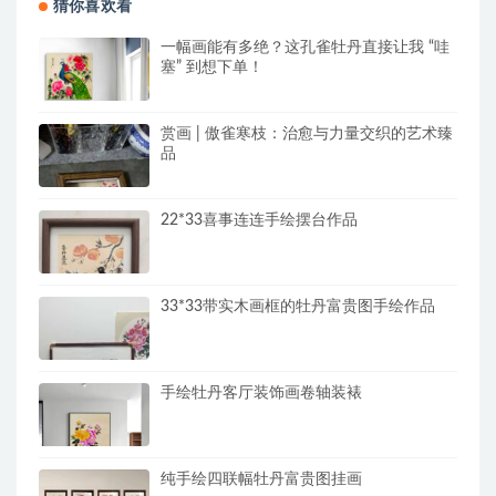
猜你喜欢看
一幅画能有多绝？这孔雀牡丹直接让我 “哇
塞” 到想下单！
赏画 | 傲雀寒枝：治愈与力量交织的艺术臻
品
22*33喜事连连手绘摆台作品
33*33带实木画框的牡丹富贵图手绘作品
手绘牡丹客厅装饰画卷轴装裱
纯手绘四联幅牡丹富贵图挂画