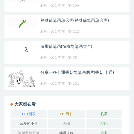
彩铅
1 年前
136
芹菜简笔画怎么画(芹菜简笔画怎么画)
彩铅
1 年前
112
辣椒简笔画(辣椒简笔画大全)
彩铅
1 年前
78
分享一些卡通香菇简笔画图片(香菇 卡通)
彩铅
1 年前
131
大家都在看
PPT图表
PPT课件
临摹
亲爱的小鱼
人物
促织
冰墩墩简笔画
动漫人物
古典