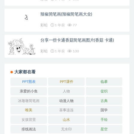
辣椒简笔画(辣椒简笔画大全)
彩铅
1 年前
77
分享一些卡通香菇简笔画图片(香菇 卡通)
彩铅
1 年前
130
大家都在看
PPT图表
PPT课件
临摹
亲爱的小鱼
人物
促织
冰墩墩简笔画
动漫人物
古典
唯美
喜事连连
国学
女孩背景
山水
手绘
排线画法
无水印
星空