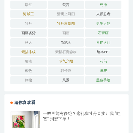
暗红
梵高
死神
海贼王
清明上河图
火影忍者
牡丹
牡丹富贵图
男生人物
画画姿势
画眉
石膏画
秋天
简笔画
素描入门
素描排线
素描石膏静物
绘本PPT
聊斋
节气介绍
花鸟
蓝色
郭传璋
雕塑
静物
风景
黑色手绘
猜你喜欢看
一幅画能有多绝？这孔雀牡丹直接让我 “哇
塞” 到想下单！