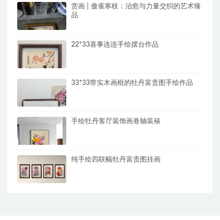
赏画 | 傲雀寒枝：治愈与力量交织的艺术臻
品
22*33喜事连连手绘摆台作品
33*33带实木画框的牡丹富贵图手绘作品
手绘牡丹客厅装饰画卷轴装裱
纯手绘四联幅牡丹富贵图挂画