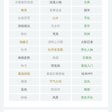
冰墩墩简笔画
动漫人物
古典
唯美
喜事连连
国学
女孩背景
山水
手绘
排线画法
无水印
星空
暗红
梵高
死神
海贼王
清明上河图
火影忍者
牡丹
牡丹富贵图
男生人物
画画姿势
画眉
石膏画
秋天
简笔画
素描入门
素描排线
素描石膏静物
绘本PPT
聊斋
节气介绍
花鸟
蓝色
郭传璋
雕塑
静物
风景
黑色手绘