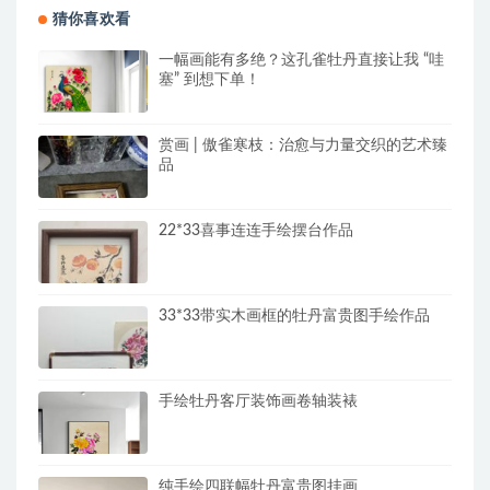
猜你喜欢看
一幅画能有多绝？这孔雀牡丹直接让我 “哇
塞” 到想下单！
赏画 | 傲雀寒枝：治愈与力量交织的艺术臻
品
22*33喜事连连手绘摆台作品
33*33带实木画框的牡丹富贵图手绘作品
手绘牡丹客厅装饰画卷轴装裱
纯手绘四联幅牡丹富贵图挂画