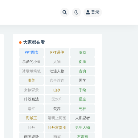
登录
大家都在看
PPT图表
PPT课件
临摹
亲爱的小鱼
人物
促织
冰墩墩简笔
动漫人物
古典
画
唯美
喜事连连
国学
女孩背景
山水
手绘
排线画法
无水印
星空
暗红
梵高
死神
海贼王
清明上河图
火影忍者
牡丹
牡丹富贵图
男生人物
画画姿势
画眉
石膏画