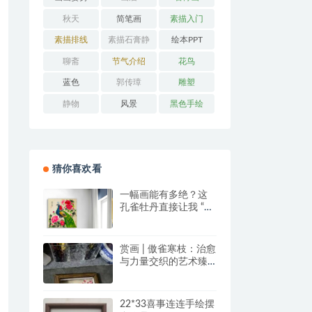
秋天
简笔画
素描入门
素描排线
素描石膏静
绘本PPT
物
聊斋
节气介绍
花鸟
蓝色
郭传璋
雕塑
静物
风景
黑色手绘
猜你喜欢看
一幅画能有多绝？这
孔雀牡丹直接让我 “哇
塞” 到想下单！
赏画 | 傲雀寒枝：治愈
与力量交织的艺术臻
品
22*33喜事连连手绘摆