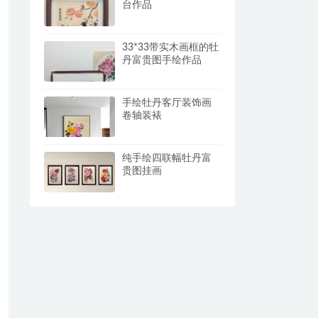
台作品
33*33带实木画框的牡
丹富贵图手绘作品
手绘牡丹客厅装饰画
卷轴装裱
纯手绘四联幅牡丹富
贵图挂画