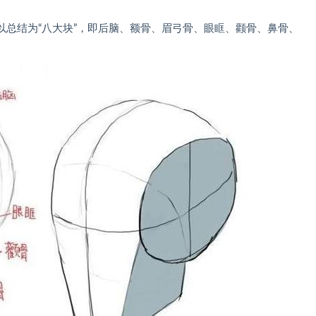
以总结为“八大块”，即后脑、额骨、眉弓骨、眼眶、颧骨、鼻骨、