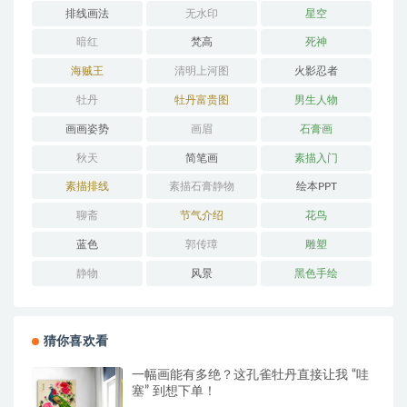
排线画法
无水印
星空
暗红
梵高
死神
海贼王
清明上河图
火影忍者
牡丹
牡丹富贵图
男生人物
画画姿势
画眉
石膏画
秋天
简笔画
素描入门
素描排线
素描石膏静物
绘本PPT
聊斋
节气介绍
花鸟
蓝色
郭传璋
雕塑
静物
风景
黑色手绘
猜你喜欢看
一幅画能有多绝？这孔雀牡丹直接让我 “哇
塞” 到想下单！