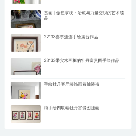
赏画 | 傲雀寒枝：治愈与力量交织的艺术臻
品
22*33喜事连连手绘摆台作品
33*33带实木画框的牡丹富贵图手绘作品
手绘牡丹客厅装饰画卷轴装裱
纯手绘四联幅牡丹富贵图挂画