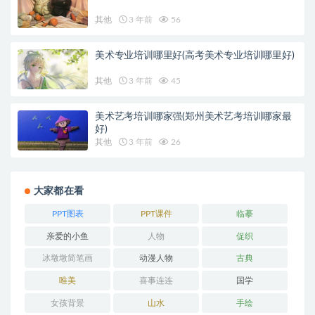
其他
3 年前
56
美术专业培训哪里好(高考美术专业培训哪里好)
其他
3 年前
45
美术艺考培训哪家强(郑州美术艺考培训哪家最
好)
其他
3 年前
26
大家都在看
PPT图表
PPT课件
临摹
亲爱的小鱼
人物
促织
冰墩墩简笔画
动漫人物
古典
唯美
喜事连连
国学
女孩背景
山水
手绘