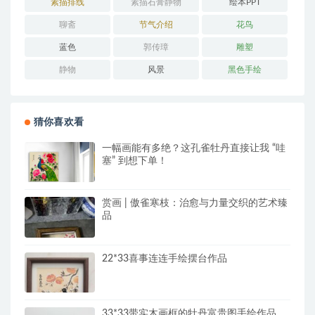
素描排线
素描石膏静物
绘本PPT
聊斋
节气介绍
花鸟
蓝色
郭传璋
雕塑
静物
风景
黑色手绘
猜你喜欢看
一幅画能有多绝？这孔雀牡丹直接让我 “哇
塞” 到想下单！
赏画 | 傲雀寒枝：治愈与力量交织的艺术臻
品
22*33喜事连连手绘摆台作品
33*33带实木画框的牡丹富贵图手绘作品