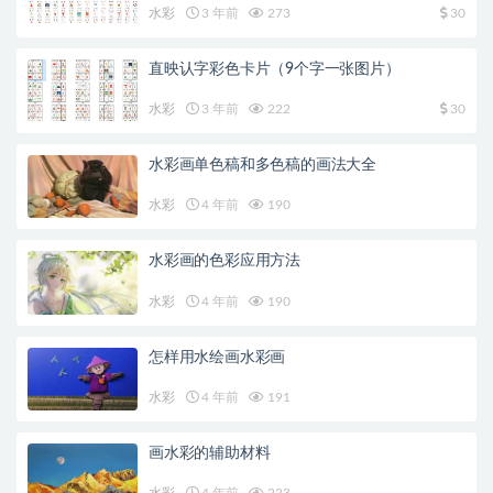
水彩
3 年前
273
30
直映认字彩色卡片（9个字一张图片）
水彩
3 年前
222
30
水彩画单色稿和多色稿的画法大全
水彩
4 年前
190
水彩画的色彩应用方法
水彩
4 年前
190
怎样用水绘画水彩画
水彩
4 年前
191
画水彩的辅助材料
水彩
4 年前
223