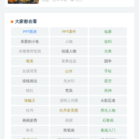
大家都在看
PPT图表
PPT课件
临摹
亲爱的小鱼
人物
促织
冰墩墩简笔画
动漫人物
古典
唯美
喜事连连
国学
女孩背景
山水
手绘
排线画法
无水印
星空
暗红
梵高
死神
海贼王
清明上河图
火影忍者
牡丹
牡丹富贵图
男生人物
画画姿势
画眉
石膏画
秋天
简笔画
素描入门