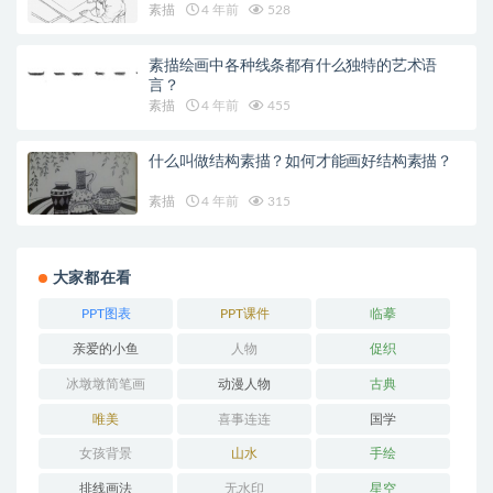
素描
4 年前
528
素描绘画中各种线条都有什么独特的艺术语
言？
素描
4 年前
455
什么叫做结构素描？如何才能画好结构素描？
素描
4 年前
315
大家都在看
PPT图表
PPT课件
临摹
亲爱的小鱼
人物
促织
冰墩墩简笔画
动漫人物
古典
唯美
喜事连连
国学
女孩背景
山水
手绘
排线画法
无水印
星空