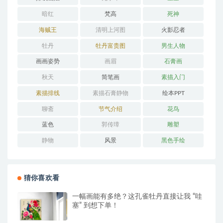
暗红
梵高
死神
海贼王
清明上河图
火影忍者
牡丹
牡丹富贵图
男生人物
画画姿势
画眉
石膏画
秋天
简笔画
素描入门
素描排线
素描石膏静物
绘本PPT
聊斋
节气介绍
花鸟
蓝色
郭传璋
雕塑
静物
风景
黑色手绘
猜你喜欢看
一幅画能有多绝？这孔雀牡丹直接让我 “哇
塞” 到想下单！