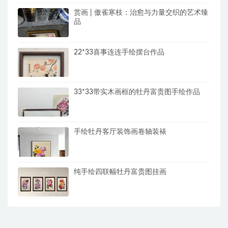
赏画 | 傲雀寒枝：治愈与力量交织的艺术臻
品
22*33喜事连连手绘摆台作品
33*33带实木画框的牡丹富贵图手绘作品
手绘牡丹客厅装饰画卷轴装裱
纯手绘四联幅牡丹富贵图挂画