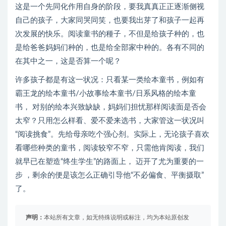
这是一个先同化作用自身的阶段，要我真真正正逐渐侧视
自己的孩子，大家同哭同笑，也要我出芽了和孩子一起再
次发展的快乐。阅读童书的種子，不但是给孩子种的，也
是给爸爸妈妈们种的，也是给全部家中种的。各有不同的
在其中之一，这是否算一个呢？
许多孩子都是有这一状况：只看某一类绘本童书，例如有
霸王龙的绘本童书/小故事绘本童书/日系风格的绘本童
书， 对别的绘本兴致缺缺，妈妈们担忧那样阅读面是否会
太窄？只用怎么样看、爱不爱来选书，大家管这一状况叫
“阅读挑食”。先给母亲吃个强心剂。实际上，无论孩子喜欢
看哪些种类的童书，阅读较窄不窄，只需他肯阅读，我们
就早已在塑造“终生学生”的路面上， 迈开了尤为重要的一
步 ，剩余的便是该怎么正确引导他“不必偏食、平衡摄取”
了。
声明：
本站所有文章，如无特殊说明或标注，均为本站原创发