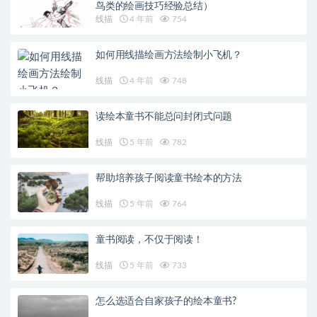
鸟类的绘画技巧经验总结）
线描
4 年前
754
如何用线描绘画方法绘制小飞机？
线描
4 年前
748
读绘本童书不能总问封闭式问题
线描
5 年前
782
帮助培养孩子阅读童书绘本的方法
线描
5 年前
764
童书阅读，不仅于阅读！
线描
5 年前
733
怎么选适合自家孩子的绘本童书?