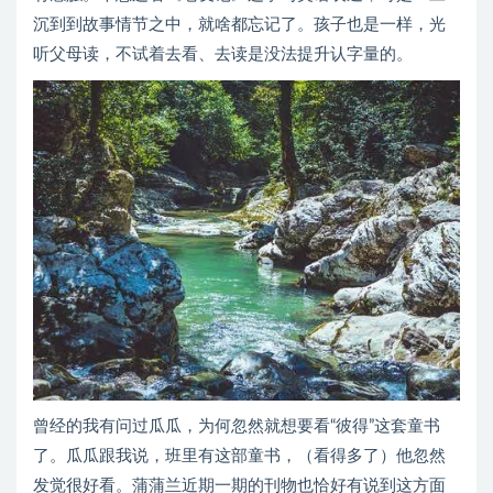
沉到到故事情节之中，就啥都忘记了。孩子也是一样，光
听父母读，不试着去看、去读是没法提升认字量的。
曾经的我有问过瓜瓜，为何忽然就想要看“彼得”这套童书
了。瓜瓜跟我说，班里有这部童书，（看得多了）他忽然
发觉很好看。蒲蒲兰近期一期的刊物也恰好有说到这方面