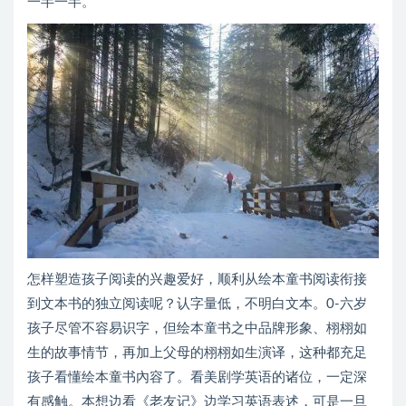
一半一半。
怎样塑造孩子阅读的兴趣爱好，顺利从绘本童书阅读衔接
到文本书的独立阅读呢？认字量低，不明白文本。0-六岁
孩子尽管不容易识字，但绘本童书之中品牌形象、栩栩如
生的故事情节，再加上父母的栩栩如生演译，这种都充足
孩子看懂绘本童书內容了。看美剧学英语的诸位，一定深
有感触。本想边看《老友记》边学习英语表述，可是一旦