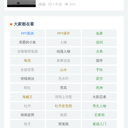
线描
5 年前
663
大家都在看
PPT图表
PPT课件
临摹
亲爱的小鱼
人物
促织
冰墩墩简笔画
动漫人物
古典
唯美
喜事连连
国学
女孩背景
山水
手绘
排线画法
无水印
星空
暗红
梵高
死神
海贼王
清明上河图
火影忍者
牡丹
牡丹富贵图
男生人物
画画姿势
画眉
石膏画
秋天
简笔画
素描入门