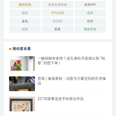
素描排线
素描石膏静物
绘本PPT
聊斋
节气介绍
花鸟
蓝色
郭传璋
雕塑
静物
风景
黑色手绘
猜你喜欢看
一幅画能有多绝？这孔雀牡丹直接让我 “哇
塞” 到想下单！
赏画 | 傲雀寒枝：治愈与力量交织的艺术臻
品
22*33喜事连连手绘摆台作品