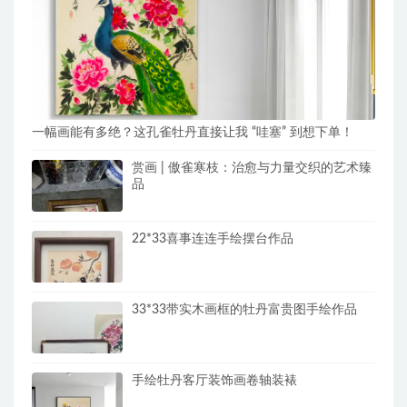
一幅画能有多绝？这孔雀牡丹直接让我 “哇塞” 到想下单！
赏画 | 傲雀寒枝：治愈与力量交织的艺术臻
品
22*33喜事连连手绘摆台作品
33*33带实木画框的牡丹富贵图手绘作品
手绘牡丹客厅装饰画卷轴装裱