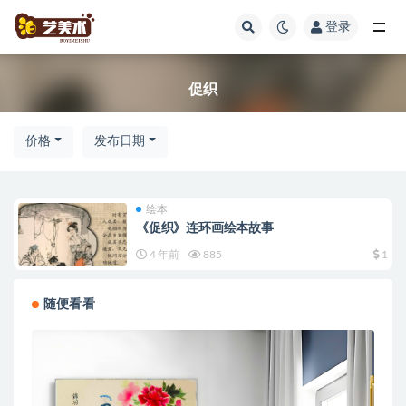
登录
全部
促织
价格
发布日期
绘本
《促织》连环画绘本故事
4 年前
885
1
随便看看