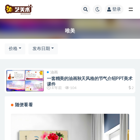
登录
全部
唯美
价格
发布日期
油画
一套精美的油画秋天风格的节气介绍PPT美术
课件
4 年前
104
2
随便看看