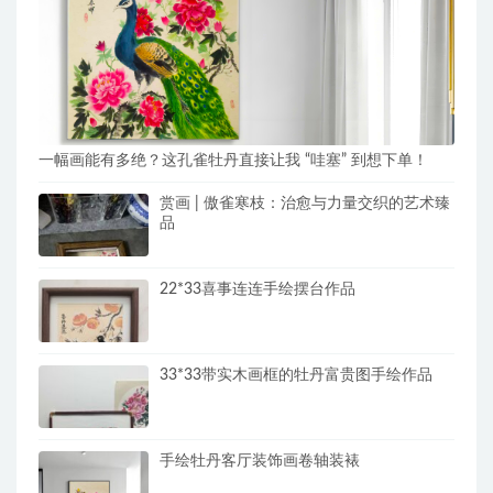
一幅画能有多绝？这孔雀牡丹直接让我 “哇塞” 到想下单！
赏画 | 傲雀寒枝：治愈与力量交织的艺术臻
品
22*33喜事连连手绘摆台作品
33*33带实木画框的牡丹富贵图手绘作品
手绘牡丹客厅装饰画卷轴装裱