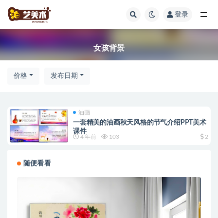
登录
全部
女孩背景
价格
发布日期
油画
一套精美的油画秋天风格的节气介绍PPT美术
课件
4 年前
103
2
随便看看