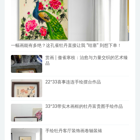
一幅画能有多绝？这孔雀牡丹直接让我 “哇塞” 到想下单！
赏画 | 傲雀寒枝：治愈与力量交织的艺术臻
品
22*33喜事连连手绘摆台作品
33*33带实木画框的牡丹富贵图手绘作品
手绘牡丹客厅装饰画卷轴装裱