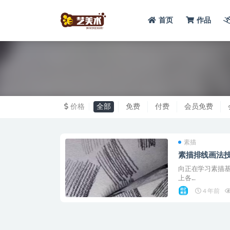
首页
作品
全部
价格
全部
免费
付费
会员免费
素描
素描排线画法
向正在学习素描基
上各...
4 年前