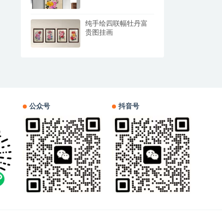
纯手绘四联幅牡丹富
贵图挂画
公众号
抖音号