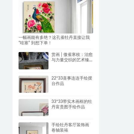
一幅画能有多绝？这孔雀牡丹直接让我
“哇塞” 到想下单！
赏画 | 傲雀寒枝：治愈
与力量交织的艺术臻
品
22*33喜事连连手绘摆
台作品
33*33带实木画框的牡
丹富贵图手绘作品
手绘牡丹客厅装饰画
卷轴装裱