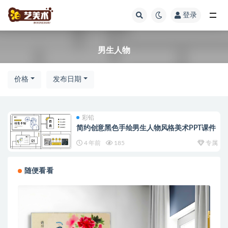
登录
全部
男生人物
价格
发布日期
彩铅
简约创意黑色手绘男生人物风格美术PPT课件
4 年前
185
专属
随便看看