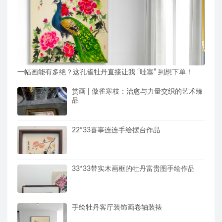
一幅画能有多绝？这孔雀牡丹直接让我 “哇塞” 到想下单！
赏画 | 傲雀寒枝：治愈与力量交织的艺术臻
品
22*33喜事连连手绘摆台作品
33*33带实木画框的牡丹富贵图手绘作品
手绘牡丹客厅装饰画卷轴装裱