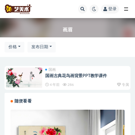
登录
全部
画眉
价格
发布日期
国画
国画古典花鸟画背景PPT教学课件
4 年前
286
专属
随便看看