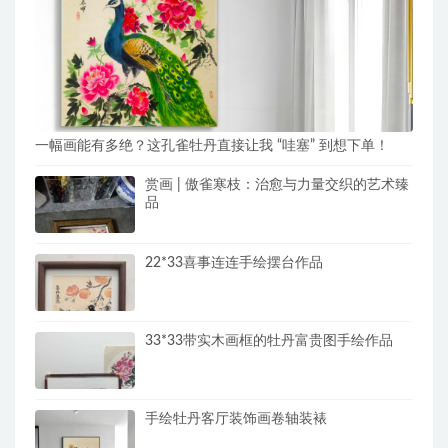
一幅画能有多绝？这孔雀牡丹直接让我 “哇塞” 到想下单！
赏画 | 傲雀寒枝：治愈与力量交织的艺术臻
品
22*33喜事连连手绘摆台作品
33*33带实木画框的牡丹富贵图手绘作品
手绘牡丹客厅装饰画卷轴装裱