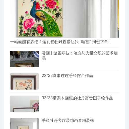
一幅画能有多绝？这孔雀牡丹直接让我 “哇塞” 到想下单！
赏画 | 傲雀寒枝：治愈与力量交织的艺术臻
品
22*33喜事连连手绘摆台作品
33*33带实木画框的牡丹富贵图手绘作品
手绘牡丹客厅装饰画卷轴装裱