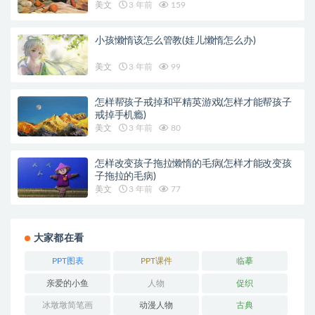
美文
3 年前
159
小孩懒惰该怎么管教(娃儿懒惰怎么办)
美文
3 年前
99
怎样帮孩子戒掉和平精英游戏(怎样才能帮孩子
戒掉手机瘾)
美文
3 年前
80
怎样改变孩子拖拉懒惰的毛病(怎样才能改变孩
子拖拉的毛病)
美文
3 年前
77
大家都在看
PPT图表
PPT课件
临摹
亲爱的小鱼
人物
促织
冰墩墩简笔画
动漫人物
古典