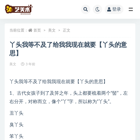
登录
全部
当前位置：
首页
美文
正文
丫头我等不及了给我我现在就要【丫头的意
思】
美文
3 年前
丫头我等不及了给我我现在就要【丫头的意思】
1、古代女孩子到了及笄之年，头上都要梳着两个“髻”，左
右分开，对称而立，像个“丫”字，所以称为“丫头”。
丑丫头
臭丫头
笨丫头