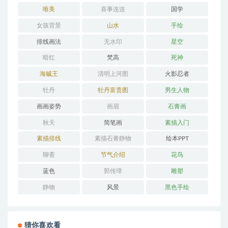
唯美
喜事连连
国学
女孩背景
山水
手绘
排线画法
无水印
星空
暗红
梵高
死神
海贼王
清明上河图
火影忍者
牡丹
牡丹富贵图
男生人物
画画姿势
画眉
石膏画
秋天
简笔画
素描入门
素描排线
素描石膏静物
绘本PPT
聊斋
节气介绍
花鸟
蓝色
郭传璋
雕塑
静物
风景
黑色手绘
猜你喜欢看