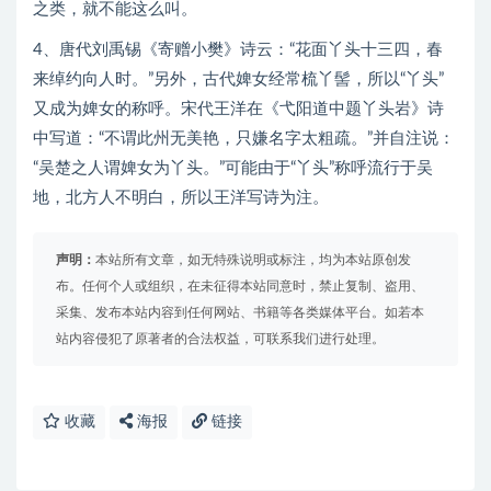
之类，就不能这么叫。
4、唐代刘禹锡《寄赠小樊》诗云：“花面丫头十三四，春
来绰约向人时。”另外，古代婢女经常梳丫髻，所以“丫头”
又成为婢女的称呼。宋代王洋在《弋阳道中题丫头岩》诗
中写道：“不谓此州无美艳，只嫌名字太粗疏。”并自注说：
“吴楚之人谓婢女为丫头。”可能由于“丫头”称呼流行于吴
地，北方人不明白，所以王洋写诗为注。
声明：
本站所有文章，如无特殊说明或标注，均为本站原创发
布。任何个人或组织，在未征得本站同意时，禁止复制、盗用、
采集、发布本站内容到任何网站、书籍等各类媒体平台。如若本
站内容侵犯了原著者的合法权益，可联系我们进行处理。
收藏
海报
链接