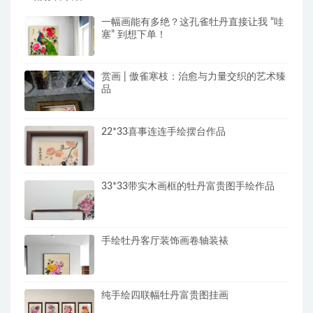
一幅画能有多绝？这孔雀牡丹直接让我 “哇
塞” 到想下单！
赏画 | 傲雀寒枝：治愈与力量交织的艺术臻
品
22*33喜事连连手绘摆台作品
33*33带实木画框的牡丹富贵图手绘作品
手绘牡丹客厅装饰画卷轴装裱
纯手绘四联幅牡丹富贵图挂画