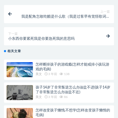
上一篇
我是配角怎敢吃醋是什么歌（我是过客早有觉悟歌词）
戏腔版
下一篇
小东西你要紧死我是你要急死我的意思吗
相关文章
怎样断掉孩子的游戏瘾(怎样才能戒掉小孩玩游
戏的毛病)
美文
3 年前
138
孩子14岁了非常叛逆怎么办油盐不进(孩子14岁
了非常叛逆怎么办油盐不近)
美文
3 年前
86
怎样改变孩子懒惰,不想学(怎样改变孩子懒惰的
毛病)