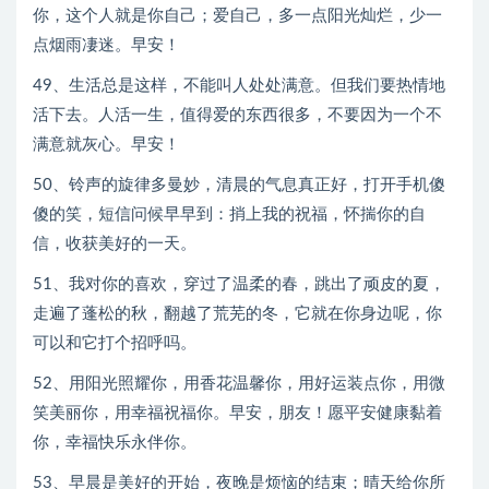
你，这个人就是你自己；爱自己，多一点阳光灿烂，少一
点烟雨凄迷。早安！
49、生活总是这样，不能叫人处处满意。但我们要热情地
活下去。人活一生，值得爱的东西很多，不要因为一个不
满意就灰心。早安！
50、铃声的旋律多曼妙，清晨的气息真正好，打开手机傻
傻的笑，短信问候早早到：捎上我的祝福，怀揣你的自
信，收获美好的一天。
51、我对你的喜欢，穿过了温柔的春，跳出了顽皮的夏，
走遍了蓬松的秋，翻越了荒芜的冬，它就在你身边呢，你
可以和它打个招呼吗。
52、用阳光照耀你，用香花温馨你，用好运装点你，用微
笑美丽你，用幸福祝福你。早安，朋友！愿平安健康黏着
你，幸福快乐永伴你。
53、早晨是美好的开始，夜晚是烦恼的结束；晴天给你所