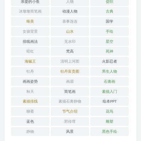
亲爱的小鱼
人物
促织
冰墩墩简笔画
动漫人物
古典
唯美
喜事连连
国学
女孩背景
山水
手绘
排线画法
无水印
星空
暗红
梵高
死神
海贼王
清明上河图
火影忍者
牡丹
牡丹富贵图
男生人物
画画姿势
画眉
石膏画
秋天
简笔画
素描入门
素描排线
素描石膏静物
绘本PPT
聊斋
节气介绍
花鸟
蓝色
郭传璋
雕塑
静物
风景
黑色手绘