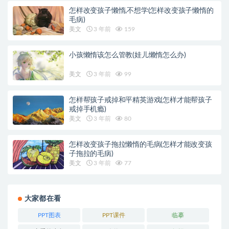
怎样改变孩子懒惰,不想学(怎样改变孩子懒惰的
毛病)
美文
3 年前
159
小孩懒惰该怎么管教(娃儿懒惰怎么办)
美文
3 年前
99
怎样帮孩子戒掉和平精英游戏(怎样才能帮孩子
戒掉手机瘾)
美文
3 年前
80
怎样改变孩子拖拉懒惰的毛病(怎样才能改变孩
子拖拉的毛病)
美文
3 年前
77
大家都在看
PPT图表
PPT课件
临摹