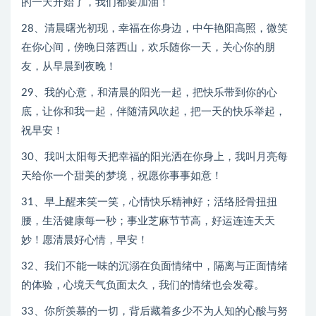
的一天开始了，我们都要加油！
28、清晨曙光初现，幸福在你身边，中午艳阳高照，微笑
在你心间，傍晚日落西山，欢乐随你一天，关心你的朋
友，从早晨到夜晚！
29、我的心意，和清晨的阳光一起，把快乐带到你的心
底，让你和我一起，伴随清风吹起，把一天的快乐举起，
祝早安！
30、我叫太阳每天把幸福的阳光洒在你身上，我叫月亮每
天给你一个甜美的梦境，祝愿你事事如意！
31、早上醒来笑一笑，心情快乐精神好；活络胫骨扭扭
腰，生活健康每一秒；事业芝麻节节高，好运连连天天
妙！愿清晨好心情，早安！
32、我们不能一味的沉溺在负面情绪中，隔离与正面情绪
的体验，心境天气负面太久，我们的情绪也会发霉。
33、你所羡慕的一切，背后藏着多少不为人知的心酸与努