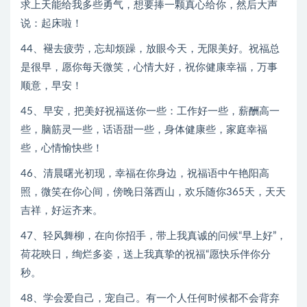
求上天能给我多些勇气，想要捧一颗真心给你，然后大声
说：起床啦！
44、褪去疲劳，忘却烦躁，放眼今天，无限美好。祝福总
是很早，愿你每天微笑，心情大好，祝你健康幸福，万事
顺意，早安！
45、早安，把美好祝福送你一些：工作好一些，薪酬高一
些，脑筋灵一些，话语甜一些，身体健康些，家庭幸福
些，心情愉快些！
46、清晨曙光初现，幸福在你身边，祝福语中午艳阳高
照，微笑在你心间，傍晚日落西山，欢乐随你365天，天天
吉祥，好运齐来。
47、轻风舞柳，在向你招手，带上我真诚的问候“早上好”，
荷花映日，绚烂多姿，送上我真挚的祝福“愿快乐伴你分
秒。
48、学会爱自己，宠自己。有一个人任何时候都不会背弃