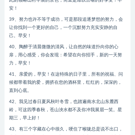
此刻领略山村早晨的景色，简直是难以言喻的好享受！早
安！
39、努力也许不等于成功，可是那段追逐梦想的努力，会
让你找到一个更好的自己，一个沉默努力充实安静的自
己。早安！
40、陶醉于清晨微微的清风，让自然的味道扑向你的心
扉，用心感受，你会发现：希望在向你招手，新的一天努
力，早安！
41、亲爱的，早安！在这特殊的日子里，所有的祝福、问
候都带着我的爱，拥挤在您的酒杯里，红红的，深深的，
直到心底。
42、我见过春日夏风秋叶冬雪，也踏遍南水北山东麓西
岭，可这四季春秋，苍山泱水都不及你冲我展眉一笑。星
期三，早上好！
43、有三个字藏在心中很久，哽住了喉咙总是说不出口，