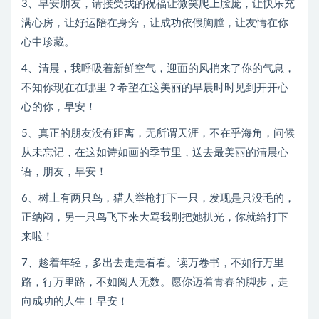
3、早安朋友，请接受我的祝福让微笑爬上脸庞，让快乐充
满心房，让好运陪在身旁，让成功依偎胸膛，让友情在你
心中珍藏。
4、清晨，我呼吸着新鲜空气，迎面的风捎来了你的气息，
不知你现在在哪里？希望在这美丽的早晨时时见到开开心
心的你，早安！
5、真正的朋友没有距离，无所谓天涯，不在乎海角，问候
从未忘记，在这如诗如画的季节里，送去最美丽的清晨心
语，朋友，早安！
6、树上有两只鸟，猎人举枪打下一只，发现是只没毛的，
正纳闷，另一只鸟飞下来大骂我刚把她扒光，你就给打下
来啦！
7、趁着年轻，多出去走走看看。读万卷书，不如行万里
路，行万里路，不如阅人无数。愿你迈着青春的脚步，走
向成功的人生！早安！