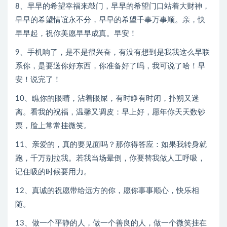
8、早早的希望幸福来敲门，早早的希望门口站着大财神，
早早的希望情谊永不分，早早的希望千事万事顺。亲，快
早早起，祝你美愿早早成真。早安！
9、手机响了，是不是很兴奋，有没有想到是我我这么早联
系你，是要送你好东西，你准备好了吗，我可说了哈！早
安！说完了！
10、瞧你的眼睛，沾着眼屎，有时睁有时闭，扑朔又迷
离。看我的祝福，温馨又调皮：早上好，愿年你天天数钞
票，脸上常常挂微笑。
11、亲爱的，真的要见面吗？那你得答应：如果我转身就
跑，千万别拉我。若我当场晕倒，你要替我做人工呼吸，
记住吸的时候要用力。
12、真诚的祝愿带给远方的你，愿你事事顺心，快乐相
随。
13、做一个平静的人，做一个善良的人，做一个微笑挂在