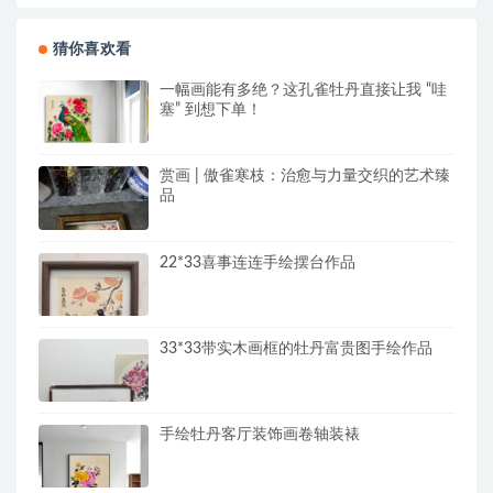
猜你喜欢看
一幅画能有多绝？这孔雀牡丹直接让我 “哇
塞” 到想下单！
赏画 | 傲雀寒枝：治愈与力量交织的艺术臻
品
22*33喜事连连手绘摆台作品
33*33带实木画框的牡丹富贵图手绘作品
手绘牡丹客厅装饰画卷轴装裱