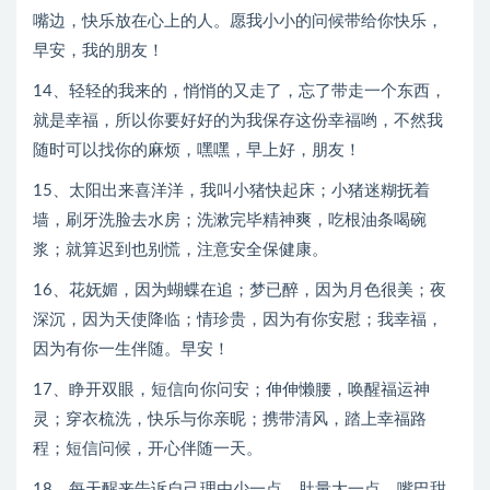
嘴边，快乐放在心上的人。愿我小小的问候带给你快乐，
早安，我的朋友！
14、轻轻的我来的，悄悄的又走了，忘了带走一个东西，
就是幸福，所以你要好好的为我保存这份幸福哟，不然我
随时可以找你的麻烦，嘿嘿，早上好，朋友！
15、太阳出来喜洋洋，我叫小猪快起床；小猪迷糊抚着
墙，刷牙洗脸去水房；洗漱完毕精神爽，吃根油条喝碗
浆；就算迟到也别慌，注意安全保健康。
16、花妩媚，因为蝴蝶在追；梦已醉，因为月色很美；夜
深沉，因为天使降临；情珍贵，因为有你安慰；我幸福，
因为有你一生伴随。早安！
17、睁开双眼，短信向你问安；伸伸懒腰，唤醒福运神
灵；穿衣梳洗，快乐与你亲昵；携带清风，踏上幸福路
程；短信问候，开心伴随一天。
18、每天醒来告诉自己理由少一点，肚量大一点，嘴巴甜