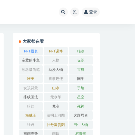
登录
大家都在看
PPT图表
PPT课件
临摹
亲爱的小鱼
人物
促织
冰墩墩简笔
动漫人物
古典
画
唯美
喜事连连
国学
女孩背景
山水
手绘
排线画法
无水印
星空
暗红
梵高
死神
海贼王
清明上河图
火影忍者
牡丹
牡丹富贵图
男生人物
画画姿势
画眉
石膏画