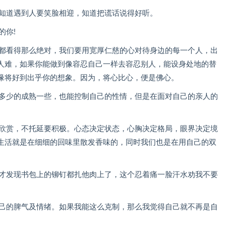
。知道遇到人要笑脸相迎，知道把谎话说得好听。
的你!
事都看得那么绝对，我们要用宽厚仁慈的心对待身边的每一个人，出
人难，如果你能做到像容忍自己一样去容忍别人，能设身处地的替
缘将好到出乎你的想象。因为，将心比心，便是佛心。
会多少的成熟一些，也能控制自己的性情，但是在面对自己的亲人的
要欣赏，不托延要积极。心态决定状态，心胸决定格局，眼界决定境
生活就是在细细的回味里散发香味的，同时我们也是在用自己的双
，才发现书包上的铆钉都扎他肉上了，这个忍着痛一脸汗水劝我不要
自己的脾气及情绪。如果我能这么克制，那么我觉得自己就不再是自