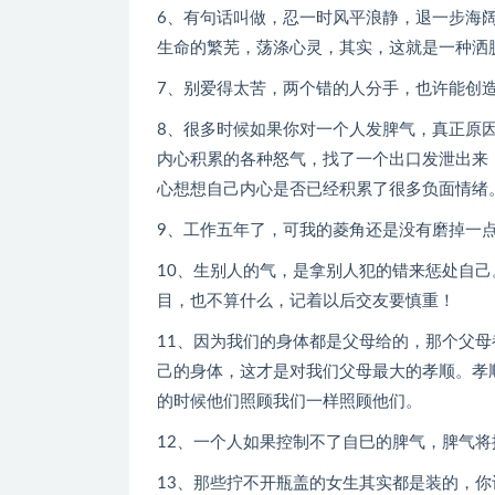
6、有句话叫做，忍一时风平浪静，退一步海阔
生命的繁芜，荡涤心灵，其实，这就是一种洒
7、别爱得太苦，两个错的人分手，也许能创
8、很多时候如果你对一个人发脾气，真正原
内心积累的各种怒气，找了一个出口发泄出来
心想想自己内心是否已经积累了很多负面情绪
9、工作五年了，可我的菱角还是没有磨掉一
10、生别人的气，是拿别人犯的错来惩处自
目，也不算什么，记着以后交友要慎重！
11、因为我们的身体都是父母给的，那个父
己的身体，这才是对我们父母最大的孝顺。孝
的时候他们照顾我们一样照顾他们。
12、一个人如果控制不了自巳的脾气，脾气将
13、那些拧不开瓶盖的女生其实都是装的，