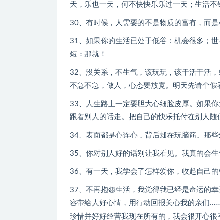
天，乐也一天，何不快快乐乐过一天；生活不
30、有时候，人需要的不是物质的富有，而
31、如果你的生活已处于低谷：机会很多；
短：那就！
32、没关系，不生气，该玩玩，该干活干活，
不急不急，做人，心态要放宽。明天先请个假
33、人生路上一定要胆大心细脸皮厚。如果
跟着别人的话走。把自己的快乐托付在别人随
34、表面都是心连心，背后却在玩脑筋。那
35、你对别人好的话别让我看见。我真的会生
36、有一天，我学会了怎样爱你，收起自己
37、不再抱怨生活，我觉得我已经是命运的
容带给人好心情，用行动回报关心我的亲们…
珍惜并好好经营我现在所有的，我会很开心很