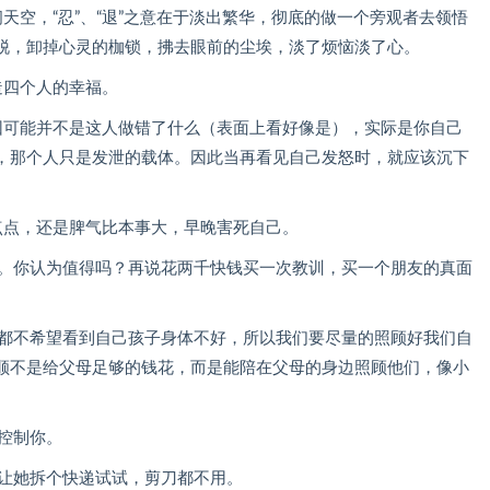
天空，“忍”、“退”之意在于淡出繁华，彻底的做一个旁观者去领悟
脱，卸掉心灵的枷锁，拂去眼前的尘埃，淡了烦恼淡了心。
造四个人的幸福。
因可能并不是这人做错了什么（表面上看好像是），实际是你自己
，那个人只是发泄的载体。因此当再看见自己发怒时，就应该沉下
。
点点，还是脾气比本事大，早晚害死自己。
己。你认为值得吗？再说花两千快钱买一次教训，买一个朋友的真面
母都不希望看到自己孩子身体不好，所以我们要尽量的照顾好我们自
顺不是给父母足够的钱花，而是能陪在父母的身边照顾他们，像小
控制你。
你让她拆个快递试试，剪刀都不用。