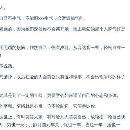
人。
自己不生气，不能跟xxx生气，会泄漏仙气的。
是暴躁的，因为她们深信你不会离开她，而主动爱的那个人脾气好是
必用无谓的烦恼，作践自己，伤害岁月。从容达观一些，轻松自在一
！
不说话。
脾气磨掉，以后在爱的人面前就只有温和懂事，不会出现争吵的样子
、尤其是到了一定的年龄，更要学会如何调节自己的心态和身体。
心的平和。情绪就是心魔，你不控制它，它便吞噬你。
。这世上，有时笑笑人家，有时给别人笑笑自己，放轻松，给自己快
天，穷也一天；月缺月圆到年关，忧也一年，喜也一年；痛也一