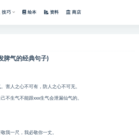
技巧
绘本
资料
商店
发脾气的经典句子)
气。害人之心不可有，防人之心不可无。
己不生气不能跟xxx生气会泄漏仙气的。
。
若敬我一尺，我必敬你一丈。