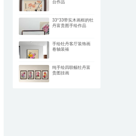
台作品
33*33带实木画框的牡
丹富贵图手绘作品
手绘牡丹客厅装饰画
卷轴装裱
纯手绘四联幅牡丹富
贵图挂画