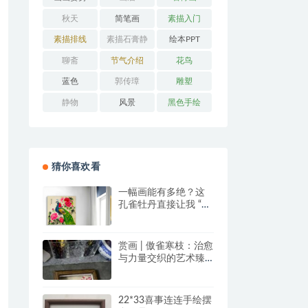
秋天
简笔画
素描入门
素描排线
素描石膏静
绘本PPT
物
聊斋
节气介绍
花鸟
蓝色
郭传璋
雕塑
静物
风景
黑色手绘
猜你喜欢看
一幅画能有多绝？这
孔雀牡丹直接让我 “哇
塞” 到想下单！
赏画 | 傲雀寒枝：治愈
与力量交织的艺术臻
品
22*33喜事连连手绘摆