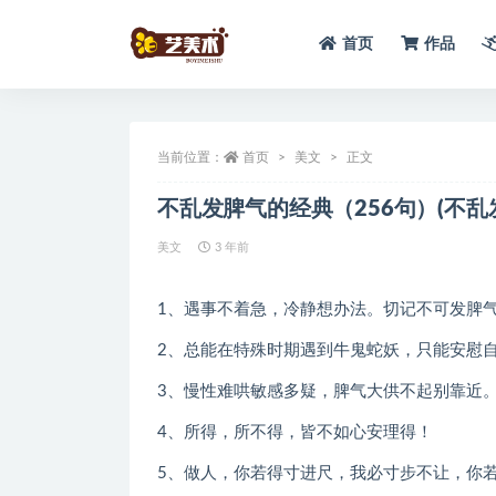
首页
作品
全部
当前位置：
首页
美文
正文
不乱发脾气的经典（256句）(不乱
美文
3 年前
1、遇事不着急，冷静想办法。切记不可发脾
2、总能在特殊时期遇到牛鬼蛇妖，只能安慰自
3、慢性难哄敏感多疑，脾气大供不起别靠近
4、所得，所不得，皆不如心安理得！
5、做人，你若得寸进尺，我必寸步不让，你