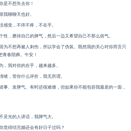
伤你是不想失去你！
，跟我聊聊天也好。
，没感觉，不痒不疼，不在乎。
有个性，磨掉自己的脾气，然后一边又希望自己不那么俗气。
。因为不想再被人刺伤，所以学会了伪装。既然我的关心对你而言只
把青春陪葬。午安！
因为，我对你的在乎，越来越多。
小情绪，管你什么评价，我无所谓。
做错事、发脾气、有时还很难缠，但如果你不能包容我最差的一面，
子不灵光的人讲话，我脾气大。
？你觉得结完婚还会有好日子过吗？