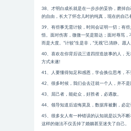
38、才明白成长就是在一步步的妥协，磨掉
的自由，长大了怀念儿时的纯真，现在的自己
39、有些事无需计较，时间会证明一切；有
悟。面对伤害，微微一笑是豁达；面对辱骂，
而是大度。“计较”生是非，“无视”己清静。愿
40、喜欢在你背后说三道四捏造故事的人，无
方式未遂!
41、人要懂得知足和感恩，学会换位思考，
42、很多时候，我们会去迁就一个人，并不是
43、屈己者，能处众，好胜者，必遇敌。
44、领导知道后追悔莫及，数据库被删，必
45、很多女人有一种错误的认知就是以为不
这样的做法不仅丢掉了婚姻甚至迷失了自己。