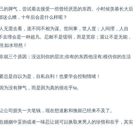
自己的脾气，尝试着去接受一些曾经厌恶的东西。小时候羡慕长大后
都这么糟，十年后会是什么样呢？
些人无需去看，道不同不相为谋。世间事，世人度；人间理，人自
不去理会是一种超凡。忍耐不是懦弱，而是宽容；退让不是无能，
人生如水坦然！
非就三个原因：没达到你的层次;你有的东西他没有;模仿你的生活
不要总是自以为是，自私自利！也要学会控制情绪！
因为没有脾气，而是因为真的很在乎ta。
定让公司损失一大笔钱，现在想道歉和挽留已经来不及了。
断在婚姻中妥协或者一味忍让就可以换取来男人的珍惜和在乎，其实