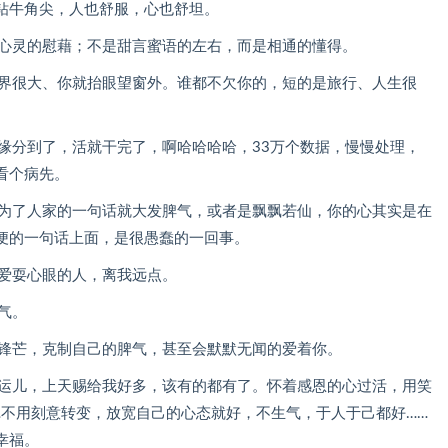
钻牛角尖，人也舒服，心也舒坦。
是心灵的慰藉；不是甜言蜜语的左右，而是相通的懂得。
世界很大、你就抬眼望窗外。谁都不欠你的，短的是旅行、人生很
缘分到了，活就干完了，啊哈哈哈哈，33万个数据，慢慢处理，
看个病先。
你为了人家的一句话就大发脾气，或者是飘飘若仙，你的心其实是在
便的一句话上面，是很愚蠢的一回事。
些爱耍心眼的人，离我远点。
气。
的锋芒，克制自己的脾气，甚至会默默无闻的爱着你。
幸运儿，上天赐给我好多，该有的都有了。怀着感恩的心过活，用笑
…不用刻意转变，放宽自己的心态就好，不生气，于人于己都好……
幸福。