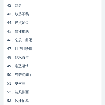
42、野男
43、放荡不羁
44、轻点足尖
45、惯性推脱
46、忘羡一曲远
47、且行且珍惜
48、似水流年
49、唯恐滥情
50、宛若初闻￠
51、夏侯兰
52、清风拂面
53、软妹拍卖