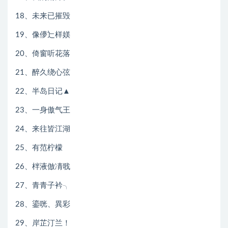
18、未来已摧毁
19、像儚辷样媄
20、倚窗听花落
21、醉久绕心弦
22、半岛日记▲
23、一身傲气王
24、来往皆江湖
25、有范柠檬
26、柈液倣凊戨
27、青青子衿╮
28、鎏咣、異彩
29、岸芷汀兰！