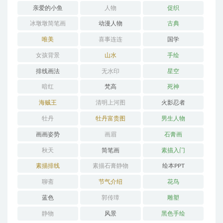
亲爱的小鱼
人物
促织
冰墩墩简笔画
动漫人物
古典
唯美
喜事连连
国学
女孩背景
山水
手绘
排线画法
无水印
星空
暗红
梵高
死神
海贼王
清明上河图
火影忍者
牡丹
牡丹富贵图
男生人物
画画姿势
画眉
石膏画
秋天
简笔画
素描入门
素描排线
素描石膏静物
绘本PPT
聊斋
节气介绍
花鸟
蓝色
郭传璋
雕塑
静物
风景
黑色手绘