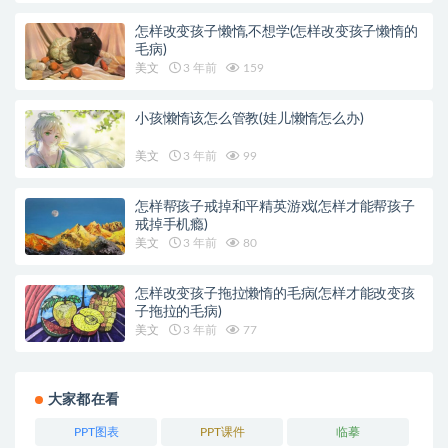
怎样改变孩子懒惰,不想学(怎样改变孩子懒惰的
毛病)
美文
3 年前
159
小孩懒惰该怎么管教(娃儿懒惰怎么办)
美文
3 年前
99
怎样帮孩子戒掉和平精英游戏(怎样才能帮孩子
戒掉手机瘾)
美文
3 年前
80
怎样改变孩子拖拉懒惰的毛病(怎样才能改变孩
子拖拉的毛病)
美文
3 年前
77
大家都在看
PPT图表
PPT课件
临摹