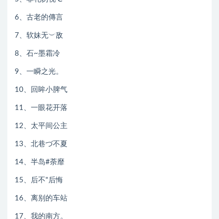
6、古老的傳言
7、软妹无︶敌
8、石~墨霜冷
9、一瞬之光。
10、回眸小脾气
11、一眼花开落
12、太平间公主
13、北巷づ不夏
14、半岛#荼靡
15、后不"后悔
16、离别的车站
17、我的南方。