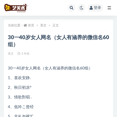
登录
全部
当前位置：
首页
美文
正文
30一40岁女人网名（女人有涵养的微信名60
组）
美文
3 年前
30一40岁女人网名（女人有涵养的微信名60组）
1、喜欢安静.
2、秋日初凉°
3、情歌對唱╮
4、低吟こ曾经
5、非礼勿视℃