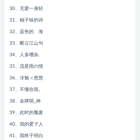
30、无爱一身轻
31、柚子味的诗
32、蓝色的ゝ海
33、断云江山句
34、人多嘈杂.
35、流星雨の情
36、冷魅ㄨ悠悠
37、不懂你我。
38、金牌萌_神
39、此时的颓废
40、我的爱ヲ人
41、我终于明白