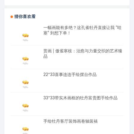
猜你喜欢看
一幅画能有多绝？这孔雀牡丹直接让我 “哇
塞” 到想下单！
赏画 | 傲雀寒枝：治愈与力量交织的艺术臻
品
22*33喜事连连手绘摆台作品
33*33带实木画框的牡丹富贵图手绘作品
手绘牡丹客厅装饰画卷轴装裱