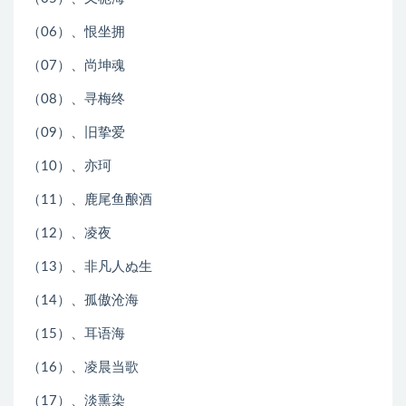
（06）、恨坐拥
（07）、尚坤魂
（08）、寻梅终
（09）、旧挚爱
（10）、亦珂
（11）、鹿尾鱼酿酒
（12）、凌夜
（13）、非凡人ぬ生
（14）、孤傲沧海
（15）、耳语海
（16）、凌晨当歌
（17）、淡熏染