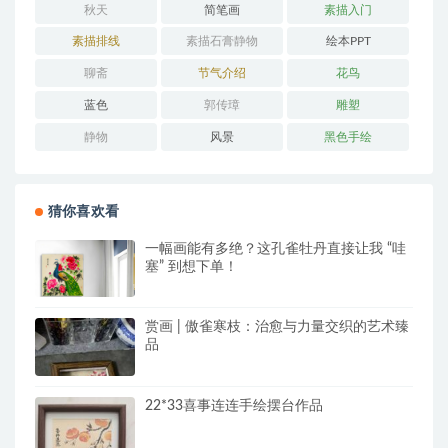
秋天
简笔画
素描入门
素描排线
素描石膏静物
绘本PPT
聊斋
节气介绍
花鸟
蓝色
郭传璋
雕塑
静物
风景
黑色手绘
猜你喜欢看
一幅画能有多绝？这孔雀牡丹直接让我 “哇
塞” 到想下单！
赏画 | 傲雀寒枝：治愈与力量交织的艺术臻
品
22*33喜事连连手绘摆台作品