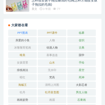
怎样改变孩子拖拉懒惰的毛病(怎样才能改变孩
子拖拉的毛病)
美文
3 年前
77
大家都在看
PPT图表
PPT课件
临摹
亲爱的小鱼
人物
促织
冰墩墩简笔画
动漫人物
古典
唯美
喜事连连
国学
女孩背景
山水
手绘
排线画法
无水印
星空
暗红
梵高
死神
海贼王
清明上河图
火影忍者
牡丹
牡丹富贵图
男生人物
画画姿势
画眉
石膏画