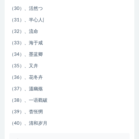
（30）、活然つ
（31）、半心人|
（32）、流命
（33）、海于咸
（34）、墨蓝卿
（35）、又卉
（36）、花冬卉
（37）、溫幽殇
（38）、一语戳破
（39）、杳怅惘
（40）、清和岁月