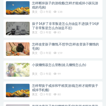
怎样断掉孩子的游戏瘾(怎样才能戒掉小孩玩游
戏的毛病)
美文
3 年前
138
孩子14岁了非常叛逆怎么办油盐不进(孩子14岁
了非常叛逆怎么办油盐不近)
美文
3 年前
85
怎样改变孩子懒惰,不想学(怎样改变孩子懒惰的
毛病)
美文
3 年前
159
小孩懒惰该怎么管教(娃儿懒惰怎么办)
美文
3 年前
99
怎样帮孩子戒掉和平精英游戏(怎样才能帮孩子
戒掉手机瘾)
美文
3 年前
80