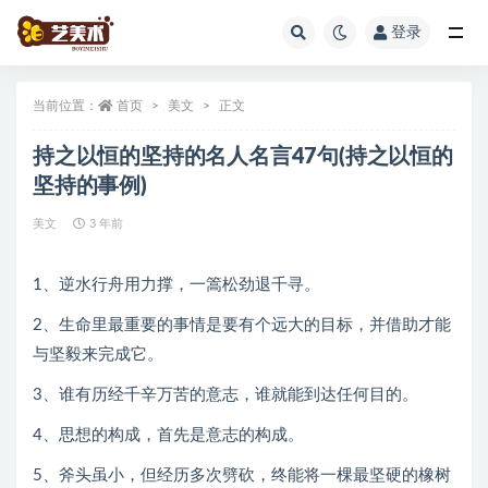
登录
全部
当前位置：
首页
美文
正文
持之以恒的坚持的名人名言47句(持之以恒的
坚持的事例)
美文
3 年前
1、逆水行舟用力撑，一篙松劲退千寻。
2、生命里最重要的事情是要有个远大的目标，并借助才能
与坚毅来完成它。
3、谁有历经千辛万苦的意志，谁就能到达任何目的。
4、思想的构成，首先是意志的构成。
5、斧头虽小，但经历多次劈砍，终能将一棵最坚硬的橡树