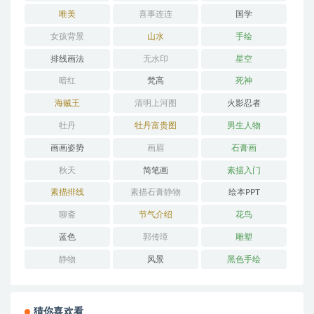
唯美
喜事连连
国学
女孩背景
山水
手绘
排线画法
无水印
星空
暗红
梵高
死神
海贼王
清明上河图
火影忍者
牡丹
牡丹富贵图
男生人物
画画姿势
画眉
石膏画
秋天
简笔画
素描入门
素描排线
素描石膏静物
绘本PPT
聊斋
节气介绍
花鸟
蓝色
郭传璋
雕塑
静物
风景
黑色手绘
猜你喜欢看