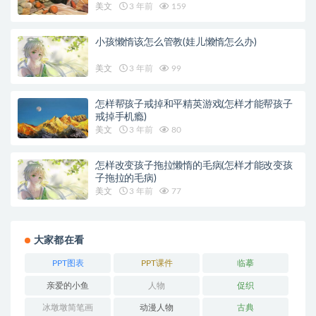
美文
3 年前
159
小孩懒惰该怎么管教(娃儿懒惰怎么办)
美文
3 年前
99
怎样帮孩子戒掉和平精英游戏(怎样才能帮孩子
戒掉手机瘾)
美文
3 年前
80
怎样改变孩子拖拉懒惰的毛病(怎样才能改变孩
子拖拉的毛病)
美文
3 年前
77
大家都在看
PPT图表
PPT课件
临摹
亲爱的小鱼
人物
促织
冰墩墩简笔画
动漫人物
古典