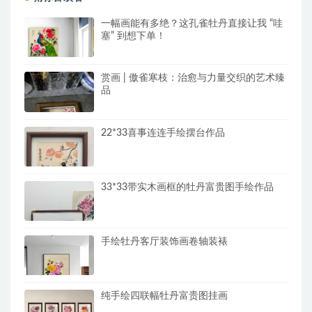
一幅画能有多绝？这孔雀牡丹直接让我 “哇
塞” 到想下单！
赏画 | 傲雀寒枝：治愈与力量交织的艺术臻
品
22*33喜事连连手绘摆台作品
33*33带实木画框的牡丹富贵图手绘作品
手绘牡丹客厅装饰画卷轴装裱
纯手绘四联幅牡丹富贵图挂画