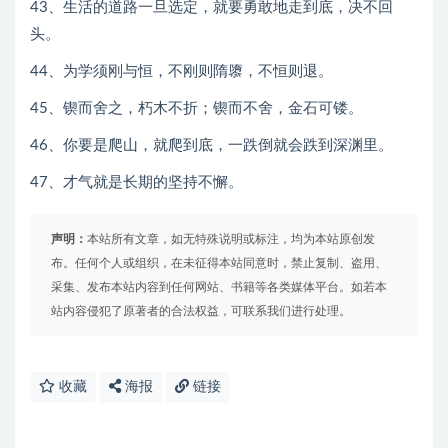
43、生活的道路一旦选定，就要勇敢地走到底，决不回
头。
44、为学须刚与恒，不刚则隋隳，不恒则退。
45、锲而舍之，朽木不折；锲而不舍，金石可镂。
46、你要是爬山，就爬到底，一跌倒就会跌到深渊里。
47、才气就是长期的坚持不懈。
声明：
本站所有文章，如无特殊说明或标注，均为本站原创发
布。任何个人或组织，在未征得本站同意时，禁止复制、盗用、
采集、发布本站内容到任何网站、书籍等各类媒体平台。如若本
站内容侵犯了原著者的合法权益，可联系我们进行处理。
收藏
海报
链接