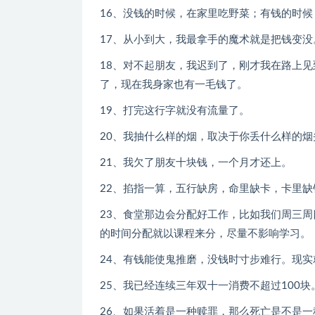
16、没钱的时候，在家里吃野菜；有钱的时
17、从小到大，我最拿手的魔术就是把钱变没
18、对不起朋友，我迟到了，刚才我在路上
了，现在我身家也有一毛钱了。
19、打完这行字就没有流量了。
20、我抽什么样的烟，取决于你丢什么样的烟
21、我欠了朋友十块钱，一个月才还上。
22、掐指一算，五行缺房，命里缺卡，卡里缺
23、食堂那边会分配好工作，比如我们周三
的时间分配就以课程来分，尽量不影响学习。
24、有钱能使鬼推磨，没钱时寸步难行。现
25、我已经连续三年双十一消费不超过100块
26、如果活着是一种赎罪，那么死亡是不是一