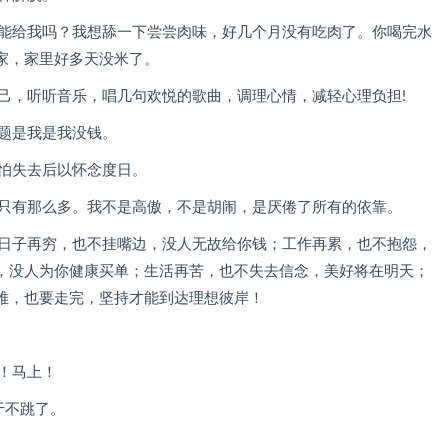
子能给我吗？我想舔一下尝尝肉味，好几个月没有吃肉了。你喝完水
家，家里好多天没米了。
己，听听音乐，唱几句欢悦的歌曲，调理心情，减轻心理负担!
问题是我是我没钱。
更怕失去后以怀念度日。
也只有那么多。我不是高傲，不是胡闹，是厌倦了所有的依靠。
；日子再穷，也不挂嘴边，没人无故给你钱；工作再累，也不抱怨，
，没人为你健康买单；生活再苦，也不失去信念，美好将在明天；
难，也要走完，坚持才能到达理想彼岸！
！马上！
于不跳了。