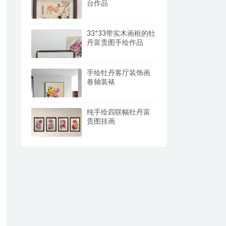
台作品
33*33带实木画框的牡
丹富贵图手绘作品
手绘牡丹客厅装饰画
卷轴装裱
纯手绘四联幅牡丹富
贵图挂画