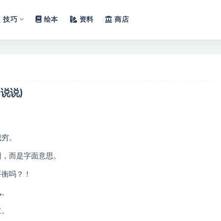
技巧
绘本
资料
商店
说说)
我穷。
词，而是字面意思。
平衡吗？！
风。
泣。