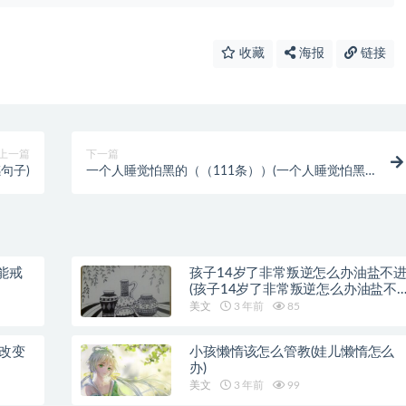
收藏
海报
链接
上一篇
下一篇
句子)
一个人睡觉怕黑的（（111条））(一个人睡觉怕黑
的女孩子)
能戒
孩子14岁了非常叛逆怎么办油盐不
(孩子14岁了非常叛逆怎么办油盐不
近)
美文
3 年前
85
样改变
小孩懒惰该怎么管教(娃儿懒惰怎么
办)
美文
3 年前
99