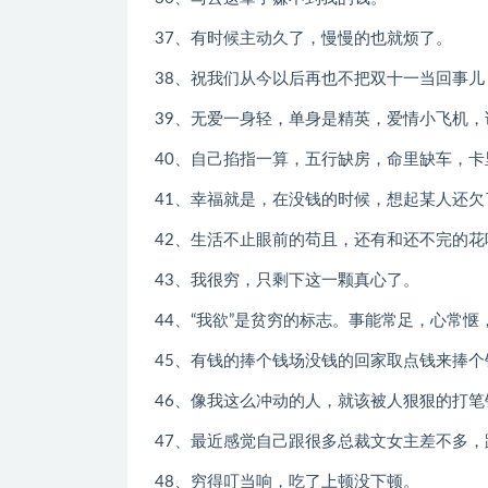
37、有时候主动久了，慢慢的也就烦了。
38、祝我们从今以后再也不把双十一当回事
39、无爱一身轻，单身是精英，爱情小飞机，
40、自己掐指一算，五行缺房，命里缺车，卡
41、幸福就是，在没钱的时候，想起某人还欠
42、生活不止眼前的苟且，还有和还不完的花
43、我很穷，只剩下这一颗真心了。
44、“我欲”是贫穷的标志。事能常足，心常
45、有钱的捧个钱场没钱的回家取点钱来捧个
46、像我这么冲动的人，就该被人狠狠的打笔
47、最近感觉自己跟很多总裁文女主差不多，
48、穷得叮当响，吃了上顿没下顿。