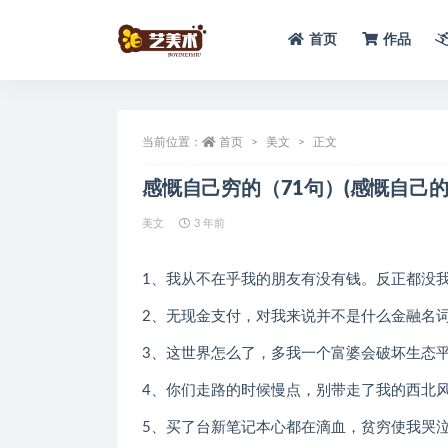
首页
作品
全部
当前位置：
首页
美文
正文
感慨自己穷的（71句）(感慨自己的
美文
3 年前
1、我从不在乎我的朋友有没有钱。反正都没
2、无现金支付，对我来说并不是什么金融名
3、这世界怎么了，多我一个富婆会破坏生态
4、你们走路的时候慢点，别带走了我的西北
5、买了台新笔记本心都在滴血，贫穷使我哭