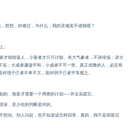
魂，想想，好难过，为什么，我的灵魂卖不成钱呢？
上。
智者才咄咄逼人，小善者才斤斤计较。有大气象者，不讲排场；讲大
不实；大成者谦逊平和，小成者不可一世。真正优雅的人，必定有
面对强于己者不卑不亢，面对弱于己者平等视之。
计划的，致富才需要一个周密的计划——并去实践它。
要慌张，至少你的判断是对的。
也不想动。别人问起，也不知道该怎样回答。真的，我不是假装沉