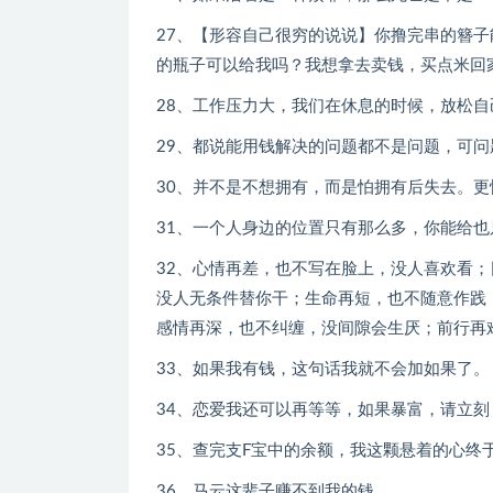
27、【形容自己很穷的说说】你撸完串的簪
的瓶子可以给我吗？我想拿去卖钱，买点米回
28、工作压力大，我们在休息的时候，放松自
29、都说能用钱解决的问题都不是问题，可
30、并不是不想拥有，而是怕拥有后失去。
31、一个人身边的位置只有那么多，你能给
32、心情再差，也不写在脸上，没人喜欢看
没人无条件替你干；生命再短，也不随意作践
感情再深，也不纠缠，没间隙会生厌；前行再
33、如果我有钱，这句话我就不会加如果了。
34、恋爱我还可以再等等，如果暴富，请立刻
35、查完支F宝中的余额，我这颗悬着的心终
36、马云这辈子赚不到我的钱。