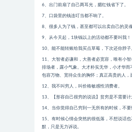
6、出门前扇了自己两耳光，腮红钱省下了。
7、口袋里的钱连叮当都不响了。
8、很多人为了钱，甚至都可以出卖自己的灵
9、从今天起，1块钱以上的活动都不要叫我！
10、能不能转账给我买点草莓，下次还你脖子
11、大智者必谦和，大善者必宽容，唯有小
排场者，露小气象。大才朴实无华，小才华而
包容万物、宽待众生的胸怀；真正高贵的人，
12、我不叫穷人，叫价格敏感性消费者。
13、【形容自己很穷的说说】贫穷是不需要
14、当你觉得自己穷到一无所有的时候，不
15、有时候心情会突然的很低落，不想说话
默，只是无力诉说。