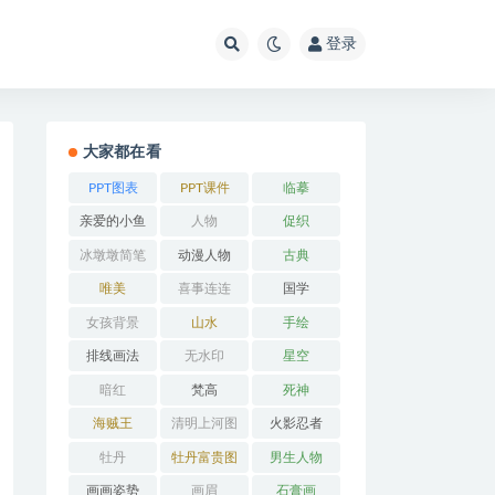
登录
大家都在看
PPT图表
PPT课件
临摹
亲爱的小鱼
人物
促织
冰墩墩简笔
动漫人物
古典
画
唯美
喜事连连
国学
女孩背景
山水
手绘
排线画法
无水印
星空
暗红
梵高
死神
海贼王
清明上河图
火影忍者
牡丹
牡丹富贵图
男生人物
画画姿势
画眉
石膏画