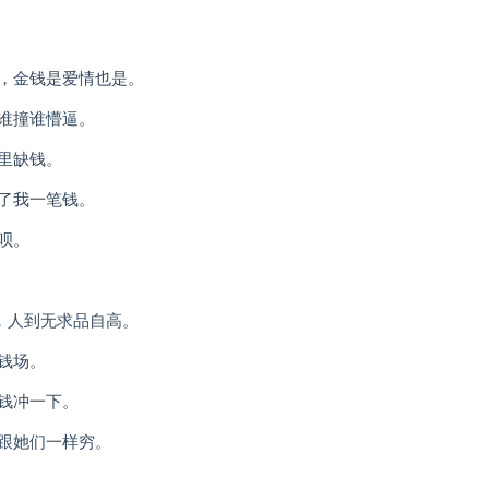
儿，金钱是爱情也是。
谁撞谁懵逼。
里缺钱。
了我一笔钱。
呗。
惬，人到无求品自高。
钱场。
钱冲一下。
跟她们一样穷。