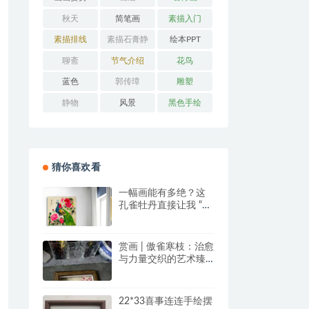
秋天
简笔画
素描入门
素描排线
素描石膏静
绘本PPT
物
聊斋
节气介绍
花鸟
蓝色
郭传璋
雕塑
静物
风景
黑色手绘
猜你喜欢看
一幅画能有多绝？这
孔雀牡丹直接让我 “哇
塞” 到想下单！
赏画 | 傲雀寒枝：治愈
与力量交织的艺术臻
品
22*33喜事连连手绘摆