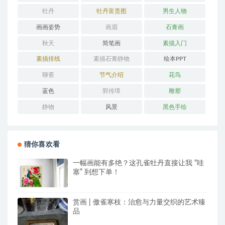
牡丹
牡丹富贵图
男生人物
画画姿势
画眉
石膏画
秋天
简笔画
素描入门
素描排线
素描石膏静物
绘本PPT
聊斋
节气介绍
花鸟
蓝色
郭传璋
雕塑
静物
风景
黑色手绘
猜你喜欢看
一幅画能有多绝？这孔雀牡丹直接让我 “哇
塞” 到想下单！
赏画 | 傲雀寒枝：治愈与力量交织的艺术臻
品