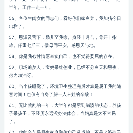
半年。工作一走一年。
56、各位生闺女的同志们，看好你们家白菜，我加猪今日
出栏了。
57、恩泽及舌下，麟儿至我家。身经十月苦，骨开十指
难。仔重七斤三，偕母同平安。感恩天与地。
58、你是我心甘情愿辜负自己，也不觉得委屈的存在。
59、职场追梦人，宝妈带娃创业，已经不分白天和黑夜，
努力加油呀。
60、当小孩睡觉了，环境卫生整理完后才算是属于我的随
意时间！也仅有自身了解一人带娃的辛酸！
61、无比荒乱的一年，大半年都是累到崩溃的状态，养孩
子带孩子，不经历永远没办法体会，当妈真是太不容易
了。
62、你的辛苦是原生家庭和你自己造成的，不是老婆孩子