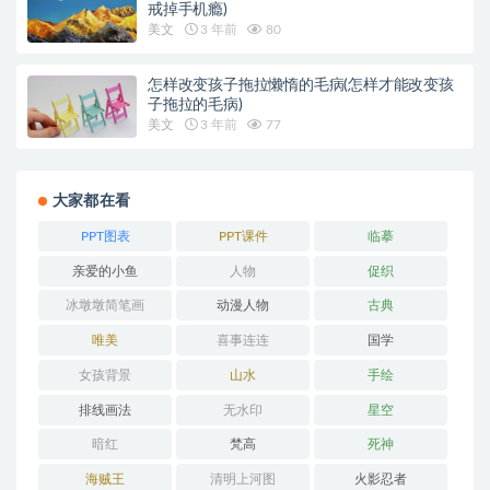
戒掉手机瘾)
美文
3 年前
80
怎样改变孩子拖拉懒惰的毛病(怎样才能改变孩
子拖拉的毛病)
美文
3 年前
77
大家都在看
PPT图表
PPT课件
临摹
亲爱的小鱼
人物
促织
冰墩墩简笔画
动漫人物
古典
唯美
喜事连连
国学
女孩背景
山水
手绘
排线画法
无水印
星空
暗红
梵高
死神
海贼王
清明上河图
火影忍者