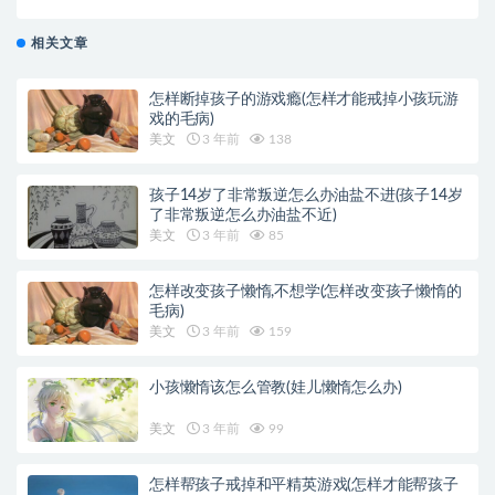
相关文章
怎样断掉孩子的游戏瘾(怎样才能戒掉小孩玩游
戏的毛病)
美文
3 年前
138
孩子14岁了非常叛逆怎么办油盐不进(孩子14岁
了非常叛逆怎么办油盐不近)
美文
3 年前
85
怎样改变孩子懒惰,不想学(怎样改变孩子懒惰的
毛病)
美文
3 年前
159
小孩懒惰该怎么管教(娃儿懒惰怎么办)
美文
3 年前
99
怎样帮孩子戒掉和平精英游戏(怎样才能帮孩子