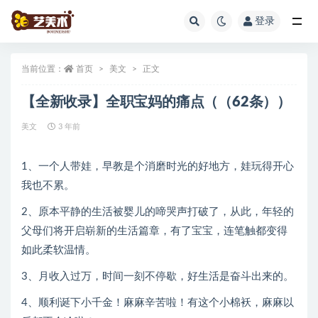
登录
全部
当前位置：
首页
美文
正文
【全新收录】全职宝妈的痛点（（62条））
美文
3 年前
1、一个人带娃，早教是个消磨时光的好地方，娃玩得开心
我也不累。
2、原本平静的生活被婴儿的啼哭声打破了，从此，年轻的
父母们将开启崭新的生活篇章，有了宝宝，连笔触都变得
如此柔软温情。
3、月收入过万，时间一刻不停歇，好生活是奋斗出来的。
4、顺利诞下小千金！麻麻辛苦啦！有这个小棉袄，麻麻以